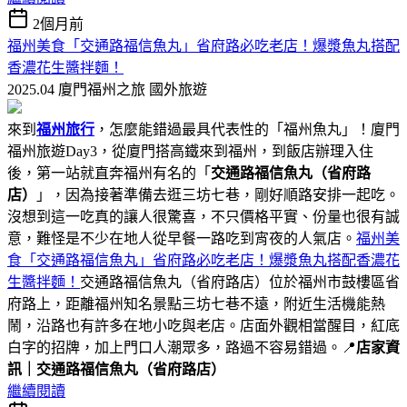
2個月前
福州美食「交通路福信魚丸」省府路必吃老店！爆漿魚丸搭配
香濃花生醬拌麵！
2025.04 廈門福州之旅
國外旅遊
來到
福州旅行
，怎麼能錯過最具代表性的「福州魚丸」！廈門
福州旅遊Day3，從廈門搭高鐵來到福州，到飯店辦理入住
後，第一站就直奔福州有名的「
交通路福信魚丸（省府路
店）
」，因為接著準備去逛三坊七巷，剛好順路安排一起吃。
沒想到這一吃真的讓人很驚喜，不只價格平實、份量也很有誠
意，難怪是不少在地人從早餐一路吃到宵夜的人氣店。
福州美
食「交通路福信魚丸」省府路必吃老店！爆漿魚丸搭配香濃花
生醬拌麵！
交通路福信魚丸（省府路店）位於福州市鼓樓區省
府路上，距離福州知名景點三坊七巷不遠，附近生活機能熱
鬧，沿路也有許多在地小吃與老店。店面外觀相當醒目，紅底
白字的招牌，加上門口人潮眾多，路過不容易錯過。📍
店家資
訊｜交通路福信魚丸（省府路店）
繼續閱讀