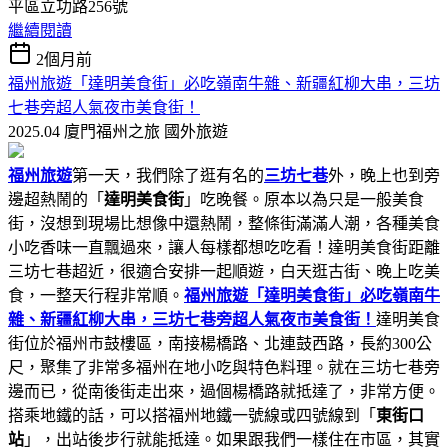
平區立功路256號
繼續閱讀
2個月前
福州旅遊「達明美食街」必吃嶺南牛雜、新疆紅柳大串，三坊
七巷旁超人氣夜市美食街！
2025.04 廈門福州之旅
國外旅遊
福州旅遊
第一天，我們除了逛有名的
三坊七巷
外，晚上也到旁
邊超熱鬧的「
達明美食街
」吃晚餐。原本以為只是一般美食
街，沒想到現場比想像中還熱鬧，整條街滿滿人潮，各種美食
小吃香味一直飄過來，讓人每樣都想吃吃看！達明美食街距離
三坊七巷超近，很適合安排一起順遊，白天逛古街、晚上吃美
食，一整天行程非常順。
福州旅遊「達明美食街」必吃嶺南牛
雜、新疆紅柳大串，三坊七巷旁超人氣夜市美食街！
達明美食
街位於福州市鼓樓區，南接楊橋路、北連鼓西路，長約300公
尺，聚集了非常多福州在地小吃與特色料理。就在三坊七巷旁
邊而已，從南後街走出來，過個楊橋路就抵達了，非常方便。
搭乘地鐵的話，可以搭福州地鐵一號線或四號線到「
東街口
站
」，出站後步行就能抵達。如果跟我們一樣住在市區，其實