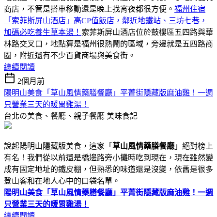
商店，不管是搭車移動還是晚上找宵夜都很方便。
福州住宿
「索菲斯屏山酒店」高CP值飯店，鄰近地鐵站、三坊七巷，
加碼必吃養生草本湯！
索菲斯屏山酒店位於鼓樓區五四路與華
林路交叉口，地點算是福州很熱鬧的區域，旁邊就是五四路商
圈，附近還有不少百貨商場與美食街。
繼續閱讀
2個月前
陽明山美食「草山風情藥膳餐廳」平菁街隱藏版麻油雞！一週
只營業三天的暖胃雞湯！
台北の美食、餐廳、親子餐廳
美味食記
說起陽明山隱藏版美食，這家「
草山風情藥膳餐廳
」絕對榜上
有名！我們從以前還是橋邊路旁小攤時吃到現在，現在雖然變
成有固定地址的鐵皮棚，但熟悉的味道還是沒變，依舊是很多
登山客和在地人心中的口袋名單。
陽明山美食「草山風情藥膳餐廳」平菁街隱藏版麻油雞！一週
只營業三天的暖胃雞湯！
繼續閱讀