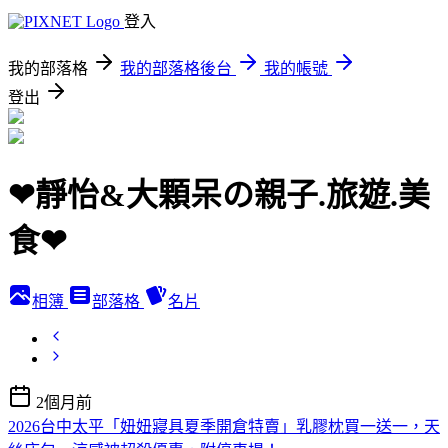
登入
我的部落格
我的部落格後台
我的帳號
登出
❤靜怡&大顆呆の親子.旅遊.美
食❤
相簿
部落格
名片
2個月前
2026台中太平「妞妞寢具夏季開倉特賣」乳膠枕買一送一，天