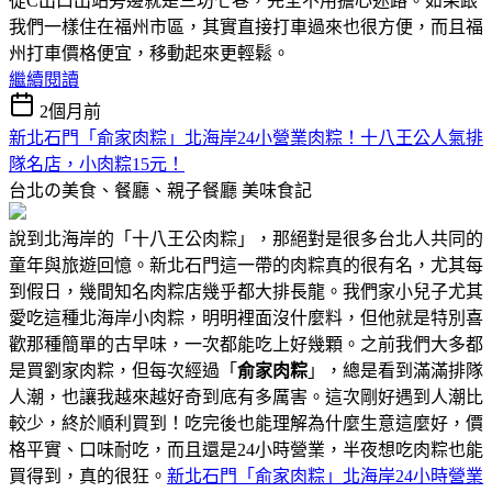
從C出口出站旁邊就是三坊七巷，完全不用擔心迷路。如果跟
我們一樣住在福州市區，其實直接打車過來也很方便，而且福
州打車價格便宜，移動起來更輕鬆。
繼續閱讀
2個月前
新北石門「俞家肉粽」北海岸24小營業肉粽！十八王公人氣排
隊名店，小肉粽15元！
台北の美食、餐廳、親子餐廳
美味食記
說到北海岸的「十八王公肉粽」，那絕對是很多台北人共同的
童年與旅遊回憶。新北石門這一帶的肉粽真的很有名，尤其每
到假日，幾間知名肉粽店幾乎都大排長龍。我們家小兒子尤其
愛吃這種北海岸小肉粽，明明裡面沒什麼料，但他就是特別喜
歡那種簡單的古早味，一次都能吃上好幾顆。之前我們大多都
是買劉家肉粽，但每次經過「
俞家肉粽
」，總是看到滿滿排隊
人潮，也讓我越來越好奇到底有多厲害。這次剛好遇到人潮比
較少，終於順利買到！吃完後也能理解為什麼生意這麼好，價
格平實、口味耐吃，而且還是24小時營業，半夜想吃肉粽也能
買得到，真的很狂。
新北石門「俞家肉粽」北海岸24小時營業