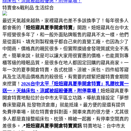
絲床包、涼感被超殺優惠，附停車場！
特賣會&戰利品
生活綜合
最近天氣越來越熱，家裡寢具也差不多該換季了！每年很多人
都會衝的「
妞妞寢具夏季開倉特賣
」開跑。妞妞寢具在台中太
平經營很多年了，和一般外面貼牌販售的寢具不太一樣，他們
是從面料、填充到製程幾乎都自己來的直營工廠，也因為少了
中間商，價格真的親民很多，但實際摸過會發現質感完全不馬
虎。簡單來說，就是可以讓大家用很實惠的價格，也能買到專
櫃等級的睡眠品質，是很多在地人都固定回購的寢具商家。一
年一次的夏季開倉特賣，各式枕頭、涼被、床包、四件組等寢
具及生活用品價格真的殺很低，有需要的趕緊把握特賣會期間
來挖寶！
2026台中太平「妞妞寢具夏季開倉特賣」乳膠枕買一
送一，天絲床包、涼感被超殺優惠，附停車場！
妞妞寢具夏季
開倉特賣地點位於台中市太平區立功路，導航直接設定「夢想
春床墊寢具 批發物流倉庫」就能抵達。最方便的是還有提供
免費停車場，就在特賣會斜對面，開車來真的很方便，尤其很
多人都是直接整組床包、枕頭、棉被一起搬，有停車空間真的
差很多。📍
妞妞寢具夏季開倉特賣資訊
特賣地址：台中市太