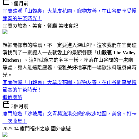
2個月前
宜蘭礁溪「山穀裏」大草皮花園、寵物友善，在山谷間享受慢
節奏的午茶時光！
宜蘭の旅遊、美食、餐廳
美味食記
想躲開都市的喧囂，不一定要進入深山裡。這次我們在宜蘭礁
溪找到了一家讓人一去就愛上的景觀餐廳「
山穀裏 The Valley
Kitchen
」。這裡就像它的名字一樣，座落在山谷間的一處幽
靜處，讓人能遠離塵囂，優雅美好地享用一場歐法料理餐桌時
光。
宜蘭礁溪「山穀裏」大草皮花園、寵物友善，在山谷間享受慢
節奏的午茶時光！
繼續閱讀
3個月前
廈門旅遊「沙坡尾」文青與漁港交織的散步地圖，美食、打卡
一次收集！
2025.04 廈門福州之旅
國外旅遊