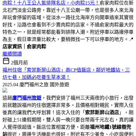
肉粽！十八王公人氣排隊名店，小肉粽15元！
俞家肉粽位在新
北石門淡金公路旁，靠近十八王公廟一帶，也是很多人來北海
岸玩會停留的區域。從淡水一路往北海岸方向開車過來其實很
好找，沿路也會看到不少賣肉粽的店家。不過俞家肉粽最大的
特色之一，就是經常都能看到排隊人潮。附近停車以路邊停車
為主，假日車流量比較大，要稍微找一下可以停車的地方。📍
店家資訊｜俞家肉粽
繼續閱讀
2個月前
福州住宿「索菲斯屏山酒店」高CP值飯店，鄰近地鐵站、三
坊七巷，加碼必吃養生草本湯！
2025.04 廈門福州之旅
國外旅遊
這趟
廈門福州旅遊
，我們安排了福州三天兩夜的小旅行，出發
前就聽說福州的住宿選擇非常多，且價格相對親民，實際入住
後真的讓我們大呼划算！這次入住的「
索菲斯屏山酒店
」，剛
好碰上51連假期間，雙人房一晚只要台幣兩千元左右，真的讓
人覺得很超值。飯店位置相當方便，距離
福州地鐵1號線樹兜
站
很近，周邊生活機能也很好，附近有不少美食、小吃與便利