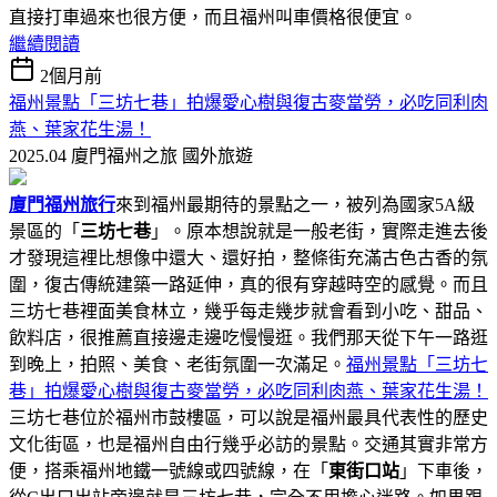
直接打車過來也很方便，而且福州叫車價格很便宜。
繼續閱讀
2個月前
福州景點「三坊七巷」拍爆愛心樹與復古麥當勞，必吃同利肉
燕、葉家花生湯！
2025.04 廈門福州之旅
國外旅遊
廈門福州旅行
來到福州最期待的景點之一，被列為國家5A級
景區的「
三坊七巷
」。原本想說就是一般老街，實際走進去後
才發現這裡比想像中還大、還好拍，整條街充滿古色古香的氛
圍，復古傳統建築一路延伸，真的很有穿越時空的感覺。而且
三坊七巷裡面美食林立，幾乎每走幾步就會看到小吃、甜品、
飲料店，很推薦直接邊走邊吃慢慢逛。我們那天從下午一路逛
到晚上，拍照、美食、老街氛圍一次滿足。
福州景點「三坊七
巷」拍爆愛心樹與復古麥當勞，必吃同利肉燕、葉家花生湯！
三坊七巷位於福州市鼓樓區，可以說是福州最具代表性的歷史
文化街區，也是福州自由行幾乎必訪的景點。交通其實非常方
便，搭乘福州地鐵一號線或四號線，在「
東街口站
」下車後，