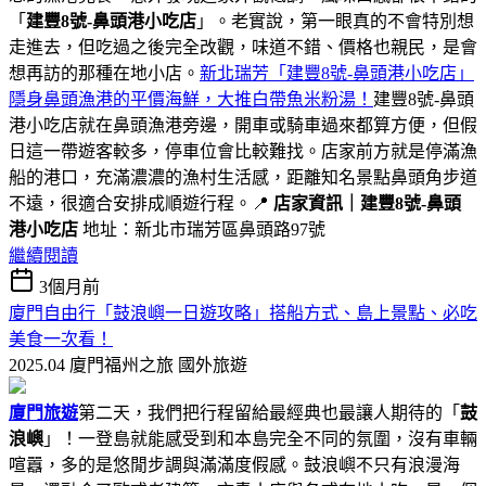
「
建豐8號-鼻頭港小吃店
」。老實說，第一眼真的不會特別想
走進去，但吃過之後完全改觀，味道不錯、價格也親民，是會
想再訪的那種在地小店。
新北瑞芳「建豐8號-鼻頭港小吃店」
隱身鼻頭漁港的平價海鮮，大推白帶魚米粉湯！
建豐8號-鼻頭
港小吃店就在鼻頭漁港旁邊，開車或騎車過來都算方便，但假
日這一帶遊客較多，停車位會比較難找。店家前方就是停滿漁
船的港口，充滿濃濃的漁村生活感，距離知名景點鼻頭角步道
不遠，很適合安排成順遊行程。📍
店家資訊｜建豐8號-鼻頭
港小吃店
地址：新北市瑞芳區鼻頭路97號
繼續閱讀
3個月前
廈門自由行「鼓浪嶼一日遊攻略」搭船方式、島上景點、必吃
美食一次看！
2025.04 廈門福州之旅
國外旅遊
廈門旅遊
第二天，我們把行程留給最經典也最讓人期待的「
鼓
浪嶼
」！一登島就能感受到和本島完全不同的氛圍，沒有車輛
喧囂，多的是悠閒步調與滿滿度假感。鼓浪嶼不只有浪漫海