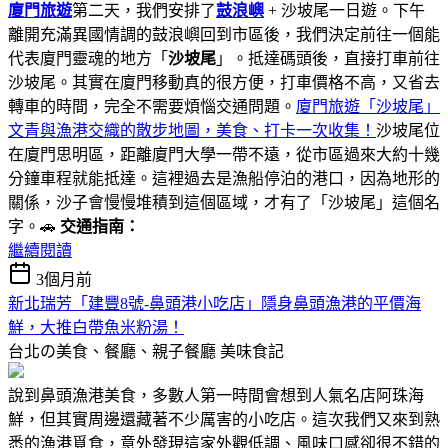
廈門旅遊
第二天，我們安排了
鼓浪嶼
+ 沙坡尾一日遊。下午
離開充滿異國情調的鼓浪嶼回到市區後，我們決定前往一個能
代表廈門靈魂的地方「
沙坡尾
」。抵達碼頭後，直接打車前往
沙坡尾。其實在廈門移動真的很方便，打車價格不高，又省去
轉車的時間，完全不需要煩惱交通問題。
廈門旅遊「沙坡尾」
文青與漁港交織的散步地圖，美食、打卡一次收集！
沙坡尾位
在廈門思明區，距離廈門大學一帶不遠，從市區過來大約十幾
分鐘車程就能抵達。這裡過去是漁船停泊的港口，因為地形的
關係，沙子會慢慢堆積到這個區域，才有了「沙坡尾」這個名
字。🚗
交通指南：
繼續閱讀
3個月前
新北瑞芳「建豐8號-鼻頭港小吃店」隱身鼻頭漁港的平價海
鮮，大推白帶魚米粉湯！
台北の美食、餐廳、親子餐廳
美味食記
說到鼻頭漁港美食，多數人第一時間會想到人氣名店阿珠海
鮮，但其實周邊還藏著不少厲害的小吃店。這次我們又來到熟
悉的漁港覓食，意外發現這家外觀低調、風味口感卻很不錯的