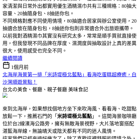
家清潔與日常外出都實用優生酒精濕巾共有三種規格：80抽大
容量、20抽隨身包、8抽迷你包。
不同規格對應不同使用情境，80抽適合居家與辦公室使用，20
抽適合放在隨身包包，8抽迷你包則非常適合外出旅遊攜帶。
以前我對酒精濕巾其實沒有研究太多，常常是順手買就直接使
用，但我發現不同品牌在厚度、濕潤度與抽取設計上真的差異
很大，使用感受也完全不同。
繼續閱讀
1個月前
北海岸海景第一排「米詩堤極北藍點」看海吃蛋糕超療癒，白
沙灣順遊景點！
台北の美食、餐廳、親子餐廳
美味食記
來到北海岸，如果想找個地方坐下來吹海風、看看海、吃甜點
放鬆一下，推薦石門的「
米詩堤極北藍點
」。這間海景咖啡廳
位於台2線濱海公路旁，擁有無敵海景視野，大片落地窗搭配
湛藍海岸線，無論晴天或陰天都有不同的迷人風情。
這家我們已經來過好幾次了，除了喜歡這裡舒服的環境之外，