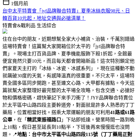
1個月前
台中太平特賣會「jyf品牌聯合特賣」夏季冰絲衣服98元、日
韓百貨10元起，地址交通與必搶清單！
特賣會&戰利品
生活綜合
住在台中的朋友，近期想幫全家大小補貨、治裝，千萬別錯過
這場特賣會！這篇幫大家開箱位於太平的「jyf品牌聯合特
賣」。現場主打百貨品牌、夏季機能服飾下殺1折起，全館最
便宜竟然只要10元，而且每天都會開箱新品！這次特別鎖定他
們家夏天主打的「冰絲、冰瓷、冰感系列」，現在這種動不動
就飆破30度的天氣，有感降溫真的很重要。不只太平，這場特
賣全國多區同步開跑，甚至連文心路、大甲都有據點。今天這
篇就幫大家整理好最完整的太平場全攻略，包含交通、必搶好
物和價格密碼，趕快筆記下來手刀衝了！JYF品牌聯合特賣位
於太平區中山路四段主要幹道旁，對面就是許多人熟悉的丁丁
藥局，位置相當好找。搭乘大眾運輸的朋友可利用
41路或61路
公車
，在「
精武東振福路口
」下站即抵達。營業時間一路到晚
上10點，假日甚至延長到10點半，下班後再來慢慢逛也沒問
題。📍
地點：台中市太平區中山路四段115號（丁丁藥局正對