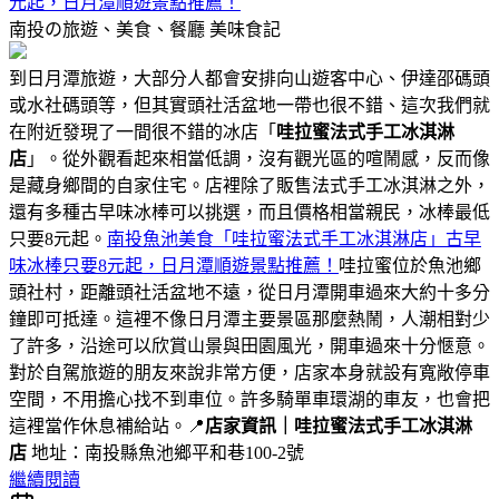
元起，日月潭順遊景點推薦！
南投の旅遊、美食、餐廳
美味食記
到日月潭旅遊，大部分人都會安排向山遊客中心、伊達邵碼頭
或水社碼頭等，但其實頭社活盆地一帶也很不錯、這次我們就
在附近發現了一間很不錯的冰店「
哇拉蜜法式手工冰淇淋
店
」。從外觀看起來相當低調，沒有觀光區的喧鬧感，反而像
是藏身鄉間的自家住宅。店裡除了販售法式手工冰淇淋之外，
還有多種古早味冰棒可以挑選，而且價格相當親民，冰棒最低
只要8元起。
南投魚池美食「哇拉蜜法式手工冰淇淋店」古早
味冰棒只要8元起，日月潭順遊景點推薦！
哇拉蜜位於魚池鄉
頭社村，距離頭社活盆地不遠，從日月潭開車過來大約十多分
鐘即可抵達。這裡不像日月潭主要景區那麼熱鬧，人潮相對少
了許多，沿途可以欣賞山景與田園風光，開車過來十分愜意。
對於自駕旅遊的朋友來說非常方便，店家本身就設有寬敞停車
空間，不用擔心找不到車位。許多騎單車環湖的車友，也會把
這裡當作休息補給站。📍
店家資訊｜哇拉蜜法式手工冰淇淋
店
地址：南投縣魚池鄉平和巷100-2號
繼續閱讀