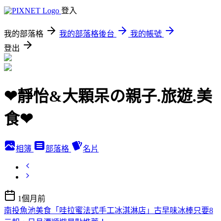
登入
我的部落格
我的部落格後台
我的帳號
登出
❤靜怡&大顆呆の親子.旅遊.美
食❤
相簿
部落格
名片
1個月前
南投魚池美食「哇拉蜜法式手工冰淇淋店」古早味冰棒只要8