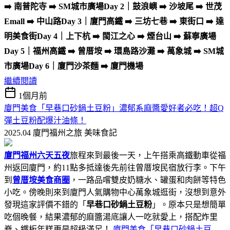
➡️ 南普陀寺 ➡️ SM城市廣場
Day 2｜鼓浪嶼 ➡️ 沙坡尾 ➡️ 世茂
Emall ➡️ 中山路
Day 3｜廈門高鐵 ➡️ 三坊七巷 ➡️ 東街口 ➡️ 達
明美食街
Day 4｜上下杭 ➡️ 閩江之心 ➡️ 煙台山 ➡️ 蘇寧廣場
Day 5｜福州高鐵 ➡️ 曾厝垵 ➡️ 環島路沙灘 ➡️ 萬象城 ➡️ SM城
市廣場
Day 6｜廈門沙茶麵 ➡️ 廈門機場
繼續閱讀
1個月前
廈門美食「早巷口砂鍋土豆粉」濃郁系麻醬愛好者必吃！超Q
彈土豆粉配爆汁油條！
2025.04 廈門福州之旅
美味食記
廈門福州六天五夜
旅程來到最後一天，上午搭乘高鐵動車從福
州返回廈門，約11點多抵達後先前往曾厝垵民宿放行李。下午
到
曾厝垵美食商圈
，一路品嚐雙皮奶糖水、罐蛋和肉餅等特色
小吃。傍晚則來到廈門人氣購物中心萬象城逛街，沒想到意外
發現這家評價不錯的「
早巷口砂鍋土豆粉
」。原本只是想簡單
吃個晚餐，結果濃郁的麻醬湯底讓人一吃就愛上，搭配炸里
脊、鐵板年糕更是超級滿足！
廈門美食「早巷口砂鍋土豆