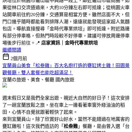
烘培位於桃園市龜山區中興路一段上，鄰近龜山市區商圈。如
果從林口交流道過來，大約10分鐘左右即可抵達；從桃園火車
站開車前往約20分鐘，交通算是相當方便。雖然店面不大，但
門口幾乎隨時都能看到排隊人潮，遠遠就能發現這家超人氣麵
包店。導航直接搜尋「金時代專業烘培」即可抵達。附近路邊
有部分停車格，但熱門時段較不好停車，建議可停放周邊停車
場後步行前往。📍
店家資訊｜金時代專業烘培
繼續閱讀
2個月前
宜蘭員山美食「松叁雞」百大名廚打造的甕缸烤土雞！田園景
觀餐廳，雙人套餐也能吃超滿足！
宜蘭の旅遊、美食、餐廳
國內旅遊
週末假日又是我們全家出遊、親近大自然的好日子！這次安排
了一趟宜蘭放鬆之旅，坐在車上一邊看著車窗外綠油油的稻
田，心情不自覺就跟著輕快了起來。
來到宜蘭員山，除了欣賞好山好水，當然不能錯過在地厲害的
甕缸雞啦！這次我們造訪的「
松叁雞
」餐廳，是由曾入選「台