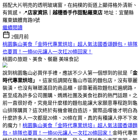
搭配大片明亮的透明玻璃窗，在純樸的街道上顯得格外清新、
有質感。📍
店家資訊｜越穗香手作甜點羅東店
地址：宜蘭縣
羅東鎮體育路9號
繼續閱讀
2個月前
桃園龜山美食「金時代專業烘培」超人氣法國香頌麵包，排隊
也要買！一條60元讓人一次扛20條回家！
桃園の旅遊、美食、餐廳
美味食記
說到桃園龜山必買伴手禮，應該不少人第一個想到的就是「
金
時代專業烘培」
。這家低調開在龜山市區的麵包店，沒有華麗
裝潢，也沒有琳瑯滿目的商品櫃，卻靠著兩款麵包紅遍網路，
甚至成為許多公司團購、媽媽社團及美食社群的熱門話題。之
前一直很好奇，究竟是什麼樣的麵包能讓大家願意專程跑到龜
山排隊購買？這次終於有機會親自造訪，實際品嚐後才明白為
什麼許多人一次都是20條、20條在買，真的有種讓人停不下來
的魔力！
桃園龜山美食「金時代專業烘培」超人氣法國香頌麵
包，排隊也要買！一條60元讓人一次扛20條回家！
金時代專業