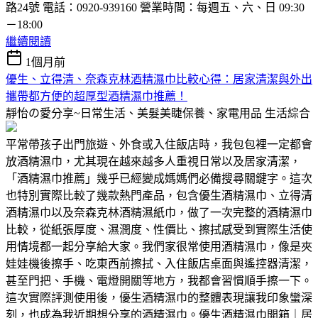
路24號 電話：0920-939160 營業時間：每週五、六、日 09:30
－18:00
繼續閱讀
1個月前
優生、立得清、奈森克林酒精濕巾比較心得：居家清潔與外出
攜帶都方便的超厚型酒精濕巾推薦！
靜怡の愛分享~日常生活、美髮美睫保養、家電用品
生活綜合
平常帶孩子出門旅遊、外食或入住飯店時，我包包裡一定都會
放酒精濕巾，尤其現在越來越多人重視日常以及居家清潔，
「酒精濕巾推薦」幾乎已經變成媽媽們必備搜尋關鍵字。這次
也特別實際比較了幾款熱門產品，包含優生酒精濕巾、立得清
酒精濕巾以及奈森克林酒精濕紙巾，做了一次完整的酒精濕巾
比較，從紙張厚度、濕潤度、性價比、擦拭感受到實際生活使
用情境都一起分享給大家。我們家很常使用酒精濕巾，像是夾
娃娃機後擦手、吃東西前擦拭、入住飯店桌面與遙控器清潔，
甚至門把、手機、電燈開關等地方，我都會習慣順手擦一下。
這次實際評測使用後，優生酒精濕巾的整體表現讓我印象蠻深
刻，也成為我近期想分享的酒精濕巾。優生酒精濕巾開箱｜居