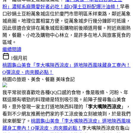
粉」濃郁系麻醬愛好者必吃！超Q彈土豆粉配爆汁油條！
早巷
口砂鍋土豆粉萬象城店位於廈門市思明區禾祥東路，鄰近萬象
城商圈。地理位置相當方便，從萬象城步行幾分鐘即可抵達，
因此很適合安排在萬象城逛街購物前後順道用餐。附近商圈熱
鬧，餐廳、小吃及購物中心林立，是許多在地人與旅客覓食的
區域。
繼續閱讀
1個月前
桃園龜山美食「李大嘴陝西涼皮」道地陝西風味藏身工寮內！
Q彈涼皮、肉夾饃必點！
桃園の旅遊、美食、餐廳
美味食記
我平常就很喜歡吃各種QQ口感的食物，像是粄條、河粉、年
糕這類有嚼勁的料理總是特別吸引我。前陣子搜尋龜山美食
時，意外發現一家主打道地陝西料理的「
李大嘴陝西涼皮
」，
看到不少網友推薦他們家的手工涼皮後立刻被燒到，於是我們
就來朝聖了。
桃園龜山美食「李大嘴陝西涼皮」道地陝西風味
藏身工寮內！Q彈涼皮、肉夾饃必點！
李大嘴陝西涼皮在龜山