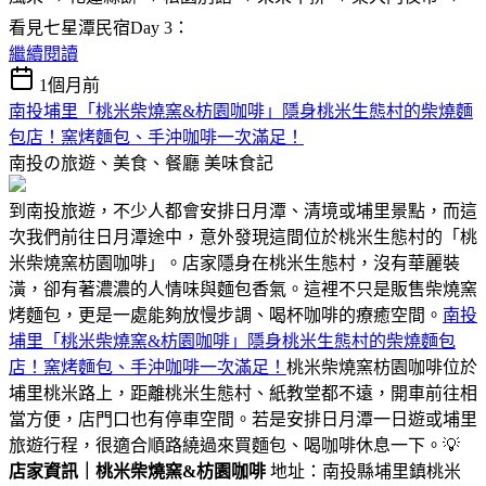
看見七星潭民宿Day 3：
繼續閱讀
1個月前
南投埔里「桃米柴燒窯&枋園咖啡」隱身桃米生態村的柴燒麵
包店！窯烤麵包、手沖咖啡一次滿足！
南投の旅遊、美食、餐廳
美味食記
到南投旅遊，不少人都會安排日月潭、清境或埔里景點，而這
次我們前往日月潭途中，意外發現這間位於桃米生態村的「桃
米柴燒窯枋園咖啡」。店家隱身在桃米生態村，沒有華麗裝
潢，卻有著濃濃的人情味與麵包香氣。這裡不只是販售柴燒窯
烤麵包，更是一處能夠放慢步調、喝杯咖啡的療癒空間。
南投
埔里「桃米柴燒窯&枋園咖啡」隱身桃米生態村的柴燒麵包
店！窯烤麵包、手沖咖啡一次滿足！
桃米柴燒窯枋園咖啡位於
埔里桃米路上，距離桃米生態村、紙教堂都不遠，開車前往相
當方便，店門口也有停車空間。若是安排日月潭一日遊或埔里
旅遊行程，很適合順路繞過來買麵包、喝咖啡休息一下。💡
店家資訊｜桃米柴燒窯&枋園咖啡
地址：南投縣埔里鎮桃米