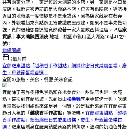
共有兩家分店，一家是位於大湖路的本店，另一家則是林口長
庚店。我們這次造訪的是大湖路本店，位置有點隱密，導航接
近目的地時還一度懷疑是不是走錯路，因為店家藏身在巷弄
內，外觀看起來有點像工寮或鐵皮屋改建，如果不是事先做功
課，真的很難想像這裡竟然藏著一家人氣陝西料理店。📍
店家
資訊｜李大嘴陝西涼皮
地址：桃園市龜山區大湖路10巷41之9
號C
繼續閱讀
2個月前
宜蘭羅東甜點「越穗香手作甜點」細緻綿密日式戚風蛋糕，慶
生、母親節蛋糕首選！
宜蘭の旅遊、美食、餐廳
美味食記
宜蘭除了有許多特色景點和在地美食外，甜點店也是一大亮
點。這次到宜蘭旅遊，先到員山
松叁雞
享用甕缸烤土雞，吃飽
後當然要找個甜點來滿足另一個胃，於是我們來到在宜蘭羅東
頗具人氣的「
越穗香手作甜點
」買蛋糕。
宜蘭羅東甜點「越穗
香手作甜點」細緻綿密日式戚風蛋糕，慶生、母親節蛋糕首
選！
羅東店隱身在羅東鎮體育路的轉角處，溫潤的奶油色外牆