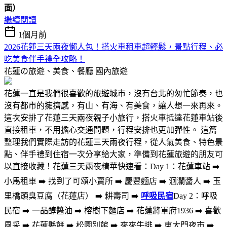
面）
繼續閱讀
1個月前
2026花蓮三天兩夜懶人包！搭火車租車超輕鬆，景點行程、必
吃美食伴手禮全攻略！
花蓮の旅遊、美食、餐廳
國內旅遊
花蓮一直是我們很喜歡的旅遊城市，沒有台北的匆忙節奏，也
沒有都市的擁擠感，有山、有海、有美食，讓人想一來再來。
這次安排了花蓮三天兩夜親子小旅行，搭火車抵達花蓮車站後
直接租車，不用擔心交通問題，行程安排也更加彈性。 這篇
整理我們實際走訪的花蓮三天兩夜行程，從人氣美食、特色景
點、伴手禮到住宿一次分享給大家，準備到花蓮旅遊的朋友可
以直接收藏！花蓮三天兩夜精華快速看：Day 1：花蓮車站 ➡️
小馬租車 ➡️ 找到了可頌小賣所 ➡️ 慶豐麵店 ➡️ 洄瀾醬人 ➡️ 玉
里橋頭臭豆腐（花蓮店） ➡️ 耕壽司 ➡️
呼吸民宿
Day 2：呼吸
民宿 ➡️ 一品醇醬油 ➡️ 榕樹下麵店 ➡️ 花蓮將軍府1936 ➡️ 喜歡
風采 ➡️ 花蓮縣餅 ➡️ 松園別館 ➡️ 來來牛排 ➡️ 東大門夜市 ➡️