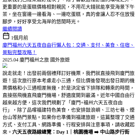
更重要的是蛋糕價格相對親民，不用花大錢就能享受海景下午
茶，坐在窗邊一邊看海、一邊吃蛋糕，真的會讓人忍不住放慢
腳步，好好享受北海岸的悠閒時光。
繼續閱讀
1個月前
廈門福州六天五夜自由行懶人包：交通、支付、美食、住宿、
景點完整攻略！
2025.04 廈門福州之旅
國外旅遊
說走就走！出發前兩個禮拜訂好機票，我們就直接飛到廈門旅
遊！這次旅行原本考慮走小三通，但比價後發現出發日期的機
票價格和小三通相差無幾，於是決定省下排隊和轉乘的時間，
直接搭飛機直飛廈門機場，舒適度開到最滿。近年中國自由行
越來越方便，這次我們規劃了「廈門+福州六天五夜自由
行」，除了品嚐福建特色美食，也安排鼓浪嶼、三坊七巷、煙
台山等熱門景點。如果你也準備到福建旅遊，這篇整理了交通
方式、支付工具、網路準備、行程安排與注意事項，請收藏起
來。
六天五夜路線總覽：
Day 1｜桃園機場 ➡️ 中山路步行街