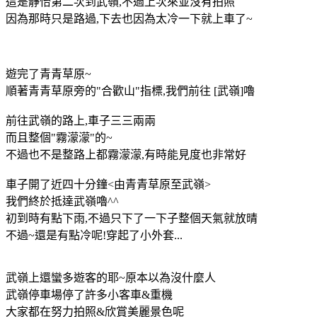
這是靜怡第二次到武嶺,不過上次來並沒有拍照
因為那時只是路過,下去也因為太冷一下就上車了~
遊完了青青草原~
順著青青草原旁的"合歡山"指標,我們前往 [武嶺]嚕
前往武嶺的路上,車子三三兩兩
而且整個"霧濛濛"的~
不過也不是整路上都霧濛濛,有時能見度也非常好
車子開了近四十分鐘<由青青草原至武嶺>
我們終於抵達武嶺嚕^^
初到時有點下雨,不過只下了一下子整個天氣就放晴
不過~還是有點冷呢!穿起了小外套...
武嶺上還蠻多遊客的耶~原本以為沒什麼人
武嶺停車場停了許多小客車&重機
大家都在努力拍照&欣賞美麗景色呢