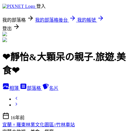
登入
我的部落格
我的部落格後台
我的帳號
登出
❤靜怡&大顆呆の親子.旅遊.美
食❤
相簿
部落格
名片
16年前
宜蘭。羅東林業文化園區//竹林車站