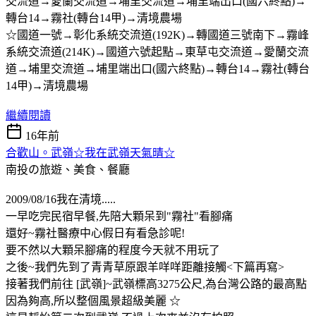
交流道→愛蘭交流道→埔里交流道→埔里端出口(國六終點)→
轉台14→霧社(轉台14甲)→清境農場
☆國道一號→彰化系統交流道(192K)→轉國道三號南下→霧峰
系統交流道(214K)→國道六號起點→東草屯交流道→愛蘭交流
道→埔里交流道→埔里端出口(國六終點)→轉台14→霧社(轉台
14甲)→清境農場
繼續閱讀
16年前
合歡山。武嶺☆我在武嶺天氣晴☆
南投の旅遊、美食、餐廳
2009/08/16我在清境.....
一早吃完民宿早餐,先陪大顆呆到"霧社"看腳痛
還好~霧社醫療中心假日有看急診呢!
要不然以大顆呆腳痛的程度今天就不用玩了
之後~我們先到了青青草原跟羊咩咩距離接觸<下篇再寫>
接著我們前往 [武嶺]~武嶺標高3275公尺,為台灣公路的最高點
因為夠高,所以整個風景超級美麗 ☆