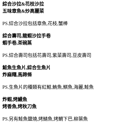
綜合沙拉&花枝沙拉
五味章魚&炒高麗菜
PS.綜合沙拉包括章魚,花枝,蟹棒
綜合壽司,龍蝦沙拉手卷
蝦手卷,茶碗蒸
PS.綜合壽司包括花壽司,紫菜壽司,豆皮壽司
鮭魚生魚片,綜合生魚片
炸麻糬,馬蹄條
PS.生魚片的種類有紅魽,鮪魚,鯕魚,海麗,鮭魚
炸蝦,烤鰻魚
烤香魚,烤秋刀魚
PS.另有鮭魚鹽燒,烤鯖魚,烤鯛下巴,柳葉魚