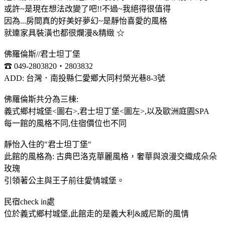
或許~是現在想法改變了吧!!不過~我絕得很值得
因為...房間真的好美好夢幻~是靜怡喜愛的風格
就連家具裝潢也都很爛漫&精緻 ☆
佛羅倫斯//君士坦丁堡
☎ 049-2803820‧2803832
ADD: 台灣．南投縣仁愛鄉大同村榮光巷8-3號
佛羅倫斯共分為三棟:
義式鄉村城堡<圖右>,君士坦丁堡<圖左>,以及歐洲庭園SPA
每一館的風格不同,住宿價位也不同
靜怡入住的"君士坦丁堡"
此館的風格為: 古典巴洛克華麗風格，奢華與浪漫交織成朵朵
玫瑰
引領著公主與王子前往愛情城堡。
民宿check in處
位於義式鄉村城堡,此館走的是義大利&威尼斯的風情