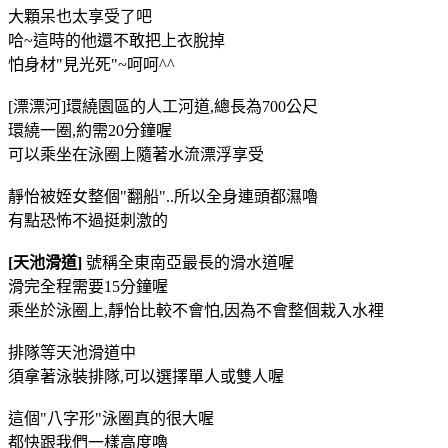
大顆呆也太享受了吧
哈~這時的他還不敢把上衣脫掉
怕身材"見光死"~呵呵^^
[漂漂河]環繞園區的人工河道,總長為700公尺
環繞一圈,約需20分鐘喔
可以乘坐在泳圈上隨著水流漂浮享受
靜怡被姪女整個"翻船"..所以全身連頭都濕嚕
有點恐怖不過挺刺激的
[天池滑道]
號稱全東南亞最長的滑水道喔
滑完全程需要15分鐘喔
乘坐於泳圈上,靜怡比較不會怕,因為不會整個栽入水裡
排隊等天池滑道中
須拿著泳裝排隊,可以選擇單人或雙人喔
這個"八字形"泳圈真的很大喔
都快跟我們一樣高度嚕