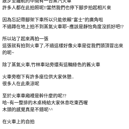
散步至鐵軌的中間有一台蒸汽火車
許多人都在此拍照呢!!當然我們也停下腳步拍起相片來
因為忘記帶腳架下車所以只能依賴"富士"的廣角啦
不過蹲在地上拍不到蒸氣火車耶~應該是靜怡角度沒抓好吧!?
所以站了起來再拍一張
這張就有拍到火車了,不過這樣好像火車是從我們頭頂冒出來
的呢~
除了蒸氣火車,竹林車站旁還有這輛綠色的舊火車
火車旁樹下有許多座位供大家休憩..
很多人在此乘涼呢
至於火車車廂裡是幹什麼的呢??
哈~有一整排的木桌椅給大家休息吃東西喔
木頭的感覺真是不錯呢^^
在火車上的自拍