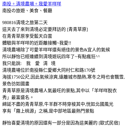
南投。清境農場。我愛羊咩咩
南投の旅遊、美食、餐廳
980816清境之旅第二天
這天去了來到清境必定要拜訪的 [青青草原]
在青青草原享受藍天白雲
體驗與羊咩咩的近距離接觸~我愛!!
清境農場除了可愛羊咩咩還有絕佳的景色&宜人的氣候
所以靜怡已經連續到清境遊玩四年了~有點瘋狂^^
我只能說: 我 愛 清 境
清境農場位於南投縣仁愛鄉大同村仁和路170號
海拔1750公尺,因此氣候涼爽,遠離城市酷熱,寒冬之時也會飄雪,
景色彷如國畫
青青草原是清境農場人氣最旺的景點,其中以「羊咩咩脫衣
秀」最富盛名。
綿延不盡的青青草原,牛羊群不時穿梭其中,恍如北國風光
享有「霧上桃源」之稱,是中部地區最熱門景點
靜怡喜愛清境的原因還有一部分是因為這美麗的 [歐式民宿]