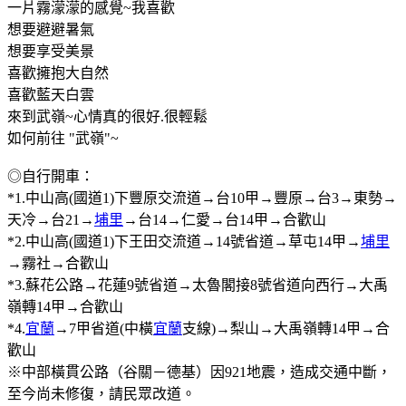
一片霧濛濛的感覺~我喜歡
想要避避暑氣
想要享受美景
喜歡擁抱大自然
喜歡藍天白雲
來到武嶺~心情真的很好.很輕鬆
如何前往 "武嶺"~
◎自行開車：
*1.中山高(國道1)下豐原交流道→台10甲→豐原→台3→東勢→
天冷→台21→
埔里
→台14→仁愛→台14甲→合歡山
*2.中山高(國道1)下王田交流道→14號省道→草屯14甲→
埔里
→霧社→合歡山
*3.蘇花公路→花蓮9號省道→太魯閣接8號省道向西行→大禹
嶺轉14甲→合歡山
*4.
宜蘭
→7甲省道(中橫
宜蘭
支線)→梨山→大禹嶺轉14甲→合
歡山
※中部橫貫公路（谷關－德基）因921地震，造成交通中斷，
至今尚未修復，請民眾改道。