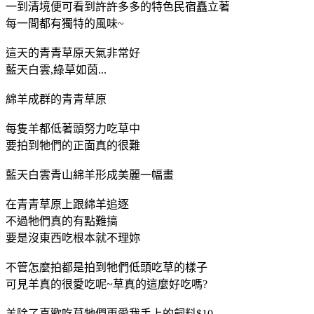
一到清境便可看到許許多多的特色民宿矗立著
每一間都有獨特的風味~
這天的青青草原天氣非常好
藍天白雲,綠草如茵...
綿羊成群的青青草原
每隻羊都低著頭努力吃草中
要拍到牠們的正面真的很難
藍天白雲青山綿羊形成美麗一幅畫
在青青草原上跟綿羊追逐
不過牠們真的有點難搞
要是沒東西吃根本就不理妳
不管怎麼拍都是拍到牠們低頭吃草的樣子
可見羊真的很愛吃呢~草真的這麼好吃嗎?
羊除了喜歡吃草牠們更愛我手上的飼料$10