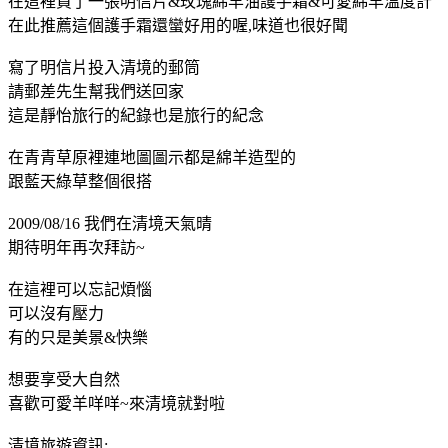
在這裡買了一張明信片&玫瑰綿羊油護手霜&可愛綿羊溫度計
在此推薦這個護手霜還蠻好用的喔,味道也很好聞
寫了明信片投入清境的郵筒
請郵差先生幫我們送回家
這是靜怡旅行的紀錄也是旅行的紀念
在青青草原裡連地圖圖示都是綿羊造型的
跟藍天綠草整個很搭
2009/08/16 我們在清境天氣晴
期待明年再次拜訪~
在這裡可以忘記煩惱
可以沒有壓力
有的只是美景&快樂
想要享受大自然
喜歡可愛羊咩咩~來清境就對啦
清境旅遊資訊: