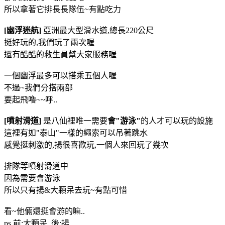
所以拿著它排長長隊伍~有點吃力
[幽浮迷航]
亞洲最大型滑水道,總長220公尺
挺好玩的,我們玩了兩次喔
還有酷酷的救生員幫大家服務喔
一個幽浮最多可以搭乘五個人喔
不過~我們分搭兩部
要起飛嚕~~呼..
[噴射滑道]
是八仙裡唯一需要
會"游泳"
的人才可以玩的設施
這裡有如"泰山"一樣的繩索可以吊著跳水
感覺挺刺激的,揚很喜歡玩,一個人來回玩了幾次
排隊等噴射滑道中
因為需要會游泳
所以只有揚&大顆呆去玩~有點可惜
看~他倆還挺會游的嘛..
ps.前:大顆呆 後:揚