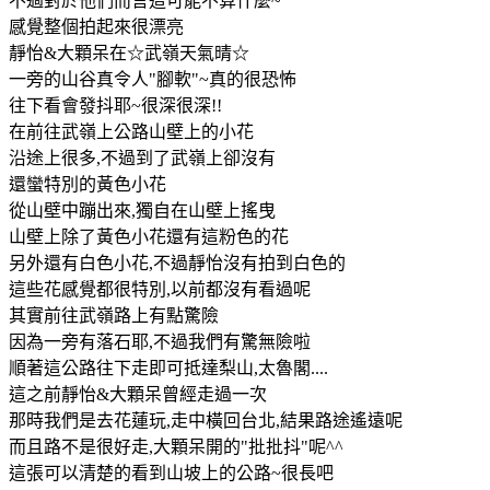
不過對於他們而言這可能不算什麼~
感覺整個拍起來很漂亮
靜怡&大顆呆在☆武嶺天氣晴☆
一旁的山谷真令人"腳軟"~真的很恐怖
往下看會發抖耶~很深很深!!
在前往武嶺上公路山壁上的小花
沿途上很多,不過到了武嶺上卻沒有
還蠻特別的黃色小花
從山壁中蹦出來,獨自在山壁上搖曳
山壁上除了黃色小花還有這粉色的花
另外還有白色小花,不過靜怡沒有拍到白色的
這些花感覺都很特別,以前都沒有看過呢
其實前往武嶺路上有點驚險
因為一旁有落石耶,不過我們有驚無險啦
順著這公路往下走即可抵達梨山,太魯閣....
這之前靜怡&大顆呆曾經走過一次
那時我們是去花蓮玩,走中橫回台北,結果路途遙遠呢
而且路不是很好走,大顆呆開的"批批抖"呢^^
這張可以清楚的看到山坡上的公路~很長吧