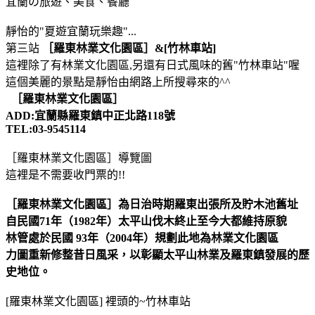
宜蘭の旅遊、美食、餐廳
靜怡的"夏遊宜蘭玩樂趣"...
第三站
［羅東林業文化園區］&[竹林車站]
這裡除了有林業文化園區,另還有日式風味的舊"竹林車站"喔
這個美麗的景點是靜怡由網路上所搜尋來的^^
［羅東林業文化園區］
ADD:宜蘭縣羅東鎮中正北路118號
TEL:03-9545114
［羅東林業文化園區］導覽圖
這裡是不需要收門票的!!
［羅東林業文化園區］為
日治時期羅東出張所及貯木池舊址
自民國71年（1982年）太平山伐木終止至今大都維持原貌
林管處於民國 93年（2004年）規劃此地為林業文化園區
力圖重新修整昔日風采，以彰顯太平山林業及羅東鎮發展的歷
史地位。
[羅東林業文化園區] 裡頭的~竹林車站