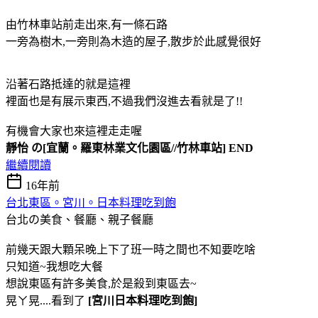
由竹林車站前走出來,有一條石路
一旁為樹木,一旁則為木造的屋子,散步於此感覺很好
沿著石路抵達的就是這裡
裡面也是有展示東西,不過我們沒進去看就是了!!
有機會大家也來這裡走走喔
靜怡 の[宜蘭。羅東林業文化園區//竹林車站] END
繼續閱讀
16年前
台北東區。宮川。日本料理吃到飽
台北の美食、餐廳、親子餐廳
前幾天跟大顆呆晚上下了班一時之間也不知要吃啥
只知道~我想吃大餐
想說東區有許多美食,於是殺到東區去~
晃ㄚ晃....看到了
[宮川日本料理吃到飽]