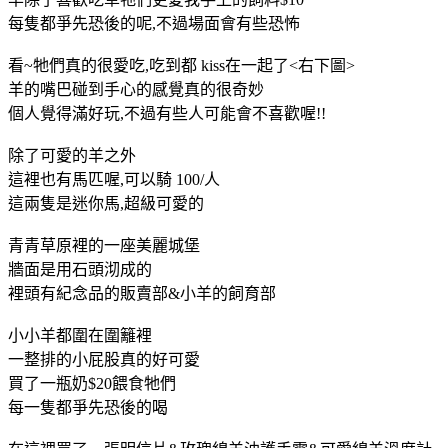
每隻都爭先恐後的呢,不過場面會有些恐怖
看~牠們真的很愛吃,吃到都 kiss在一起了<右下圖>
羊的嘴巴碰到手心的感覺真的很奇妙
個人覺得滿好玩,不過有些人可能會不喜歡喔!!
除了可愛的羊之外
這裡也有馬匹喔,可以騎 100/人
這兩隻是迷你馬,超級可愛的
青青草原裡的一座美麗城堡
牆面是用石頭沏成的
裡頭有紀念品的販賣部&小羊的飼育部
小小羊都圍在圍籬裡
一整排的小屁股真的好可愛
買了一瓶奶$20餵食牠們
每一隻都爭先恐後的喝