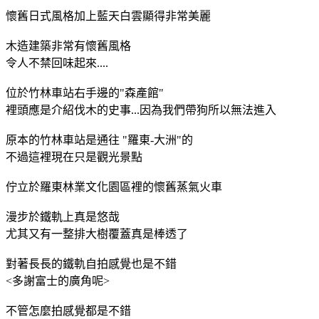
懷舊日式風格加上藍天白雲顯得非常美麗
木造建築非常有懷舊風格
令人不禁回味起來....
位於竹林車站右手邊的"森產館"
裡頭應是介紹伐木的史事...因為我們帶狗所以無法進入
原本的竹林車站是通往 "羅東-大洲"的
不過這裡現在只是觀光景點
佇立於羅東林業文化園區裡的懷舊蒸氣火車
漫步於鐵軌上真是悠哉
尤其又有一整排大樹覆蓋真是棒透了
對著長長的鐵軌自拍感覺也是不錯
<多謝富士的廣角呢
>
不管怎麼拍感覺都是不錯