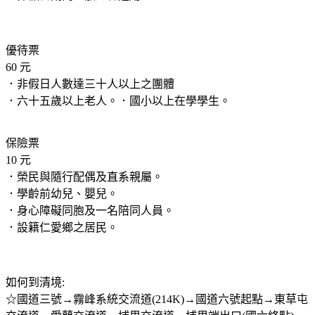
優待票
60 元
．非假日人數達三十人以上之團體
．六十五歲以上老人。．國小以上在學學生。
保險票
10 元
．榮民與隨行配偶及直系親屬。
．學齡前幼兒、嬰兒。
．身心障礙同胞及一名陪同人員。
．設籍仁愛鄉之居民。
如何到清境:
☆國道三號→霧峰系統交流道(214K)→國道六號起點→東草屯