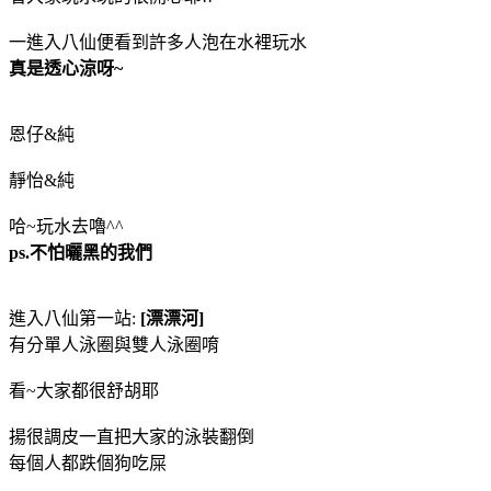
一進入八仙便看到許多人泡在水裡玩水
真是透心涼呀~
恩仔&純
靜怡&純
哈~玩水去嚕^^
ps.不怕曬黑的我們
進入八仙第一站:
[漂漂河]
有分單人泳圈與雙人泳圈唷
看~大家都很舒胡耶
揚很調皮一直把大家的泳裝翻倒
每個人都跌個狗吃屎