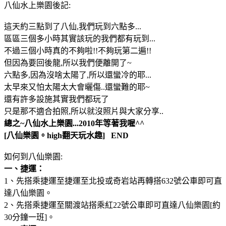
八仙水上樂園後記:
這天約三點到了八仙,我們玩到六點多...
區區三個多小時其實該玩的我們都有玩到...
不過三個小時真的不夠啦!!不夠玩第二遍!!
但因為要回後龍,所以我們便離開了~
六點多,因為沒啥太陽了,所以還蠻冷的耶...
太早來又怕太陽太大會曬傷..還蠻難的耶~
還有許多設施其實我們都玩了
只是那不適合拍照,所以就沒照片與大家分享..
總之~八仙水上樂園...2010年等著我喔^^
[八仙樂園。high翻天玩水趣] END
如何到八仙樂園:
一、捷運：
1、先搭乘捷運至捷運至北投或奇岩站再轉搭632號公車即可直
達八仙樂園。
2、先搭乘捷運至關渡站搭乘紅22號公車即可直達八仙樂園[約
30分鐘一班]。