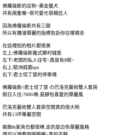
佛羅倫斯的店狗~黃金獵犬
共有兩隻喔~很可愛也很親近人
因為佛羅倫斯共有三館
所以有爛漫華麗的指標告訴你往哪裡走
在這裡拍的相片都很美
左上:佛羅倫斯義式鄉村城堡
左下:老闆的私人住宅<真是有$呢>
右上:歐洲庭園spa
右下:君士坦丁堡的停車場
佛羅倫斯//君士坦丁堡 の巴洛克藝術雙人套房
假日入住:7800/晚 是靜怡喜愛的華麗風
巴洛克藝術雙人套房空間真的很大喲
共有13坪專屬空間
裝飾&家具也都很棒,走的是白色華麗風格
還可以現煮咖啡喝喔~真的不賴