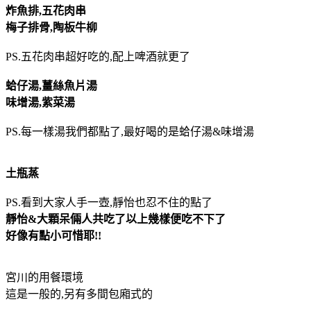
炸魚排,五花肉串
梅子排骨,陶板牛柳
PS.五花肉串超好吃的,配上啤酒就更
了
蛤仔湯,薑絲魚片湯
味增湯,紫菜湯
PS.每一樣湯我們都點了,最好喝的是蛤仔湯&味增湯
土瓶蒸
PS.看到大家人手一壺,靜怡也忍不住的點了
靜怡&大顆呆倆人共吃了以上幾樣便吃不下了
好像有點小可惜耶!!
宮川的用餐環境
這是一般的,另有多間包廂式的