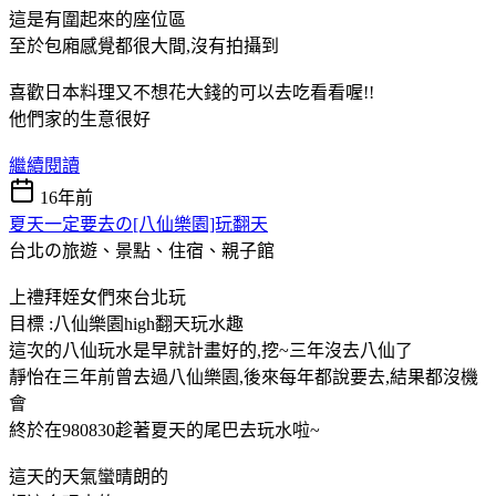
這是有圍起來的座位區
至於包廂感覺都很大間,沒有拍攝到
喜歡日本料理又不想花大錢的可以去吃看看喔!!
他們家的生意很好
繼續閱讀
16年前
夏天一定要去の[八仙樂園]玩翻天
台北の旅遊、景點、住宿、親子館
上禮拜姪女們來台北玩
目標 :八仙樂園high翻天玩水趣
這次的八仙玩水是早就計畫好的,挖~三年沒去八仙了
靜怡在三年前曾去過八仙樂園,後來每年都說要去,結果都沒機
會
終於在980830趁著夏天的尾巴去玩水啦~
這天的天氣蠻晴朗的