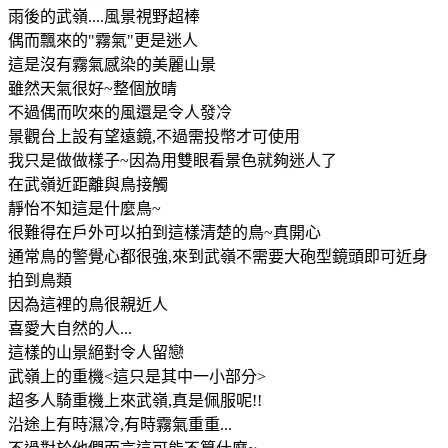
雨後的武嶺....風景視野超棒
偶而飄來的"霧氣"更是迷人
這是沒有霧氣感染的美麗山景
雖然天氣很好~整個放晴
不過偶而吹來的風還是令人發冷
景觀台上設有望遠鏡,不過需投幣才可使用
我只是做做樣子~因為用雙眼看景色就夠迷人了
在武嶺近距離與鳥接觸
靜怡不知這是什麼鳥~
很難得在戶外可以拍到這樣清楚的鳥~真開心
通常鳥的警覺心都很強,來到武嶺不需要大砲型鏡頭即可近身
拍到鳥類
因為這裡的鳥很親近人
喜愛大自然的人...
這樣的山景絕對令人留戀
武嶺上的重機<這只是其中一小部分>
超多人騎重機上來武嶺,真是佩服呢!!
沿途上有時濕冷,有時霧氣重重...