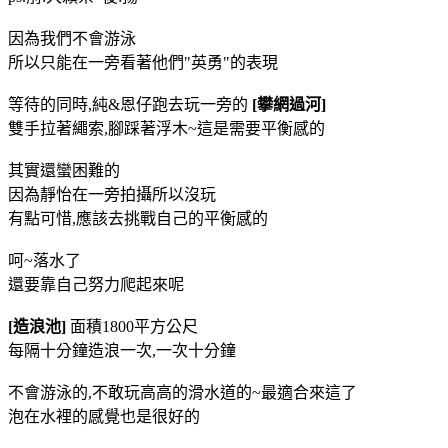
因為我們不會游泳
所以只能在一旁看著他們"英勇"的表現
等待的同時,純&恩仔跑去玩一旁的
[攀網過河]
雙手拉著繩索,腳踩著浮木~這是需要平衡感的
其實還蠻困難的
因為靜怡在一旁拍攝所以沒玩
有點可惜,應該去挑戰自己的平衡感的
呵~落水了
還要靠自己努力爬起來呢
[造浪池]
面積1800平方公尺
每隔十分鐘造浪一次,一次十分鐘
不會游泳的,不敢玩高高的滑水道的~最適合來這了
泡在水裡的感覺也是很好的