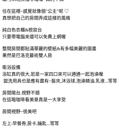
住在這裡~感覺就像個"公主"呢 ♡
真想把自己的房間弄成這樣的風格
純白色衣櫃&梳妝台
只要帶電腦來還可以免費上網喔
整間房間都貼滿華麗的壁紙&有多幅美麗的圖畫
果然是巴洛克藝術雙人房
衛浴設備
浴缸真的很大,若是一家四口來可以通通一起泡澡喔
盥洗用具也是應有盡有~髮夾,沐浴球,泡澡精油,乳液...等等
房間陽台,視野不錯
在這喝咖啡看美景真是一大享受
房間視野~很美吧
左上:早餐券,房卡,鑰匙...等等