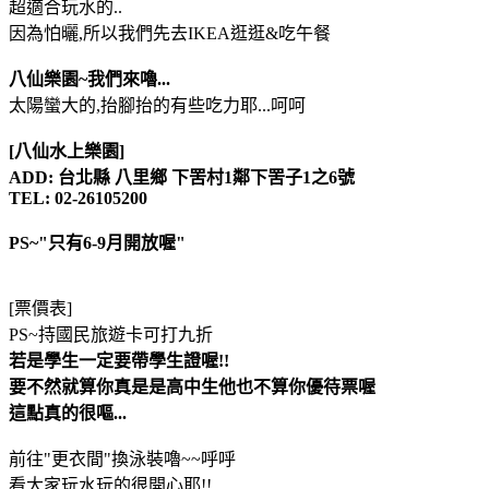
超適合玩水的..
因為怕曬,所以我們先去IKEA逛逛&吃午餐
八仙樂園~我們來嚕...
太陽蠻大的,抬腳抬的有些吃力耶...呵呵
[八仙水上樂園]
ADD: 台北縣 八里鄉 下罟村1鄰下罟子1之6號
TEL: 02-26105200
PS~"只有6-9月開放喔"
[票價表]
PS~持國民旅遊卡可打九折
若是學生一定要帶學生證喔!!
要不然就算你真是是高中生他也不算你優待票喔
這點真的很嘔...
前往"更衣間"換泳裝嚕~~呼呼
看大家玩水玩的很開心耶!!