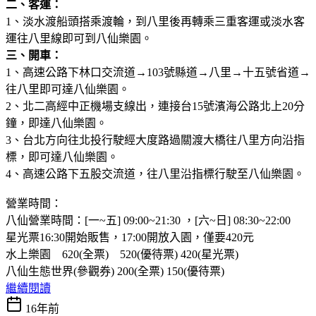
二、客運：
1、淡水渡船頭搭乘渡輪，到八里後再轉乘三重客運或淡水客
運往八里線即可到八仙樂園。
三、開車：
1、高速公路下林口交流道→103號縣道→八里→十五號省道→
往八里即可達八仙樂園。
2、北二高經中正機場支線出，連接台15號濱海公路北上20分
鐘，即達八仙樂園。
3、台北方向往北投行駛經大度路過關渡大橋往八里方向沿指
標，即可達八仙樂園。
4、高速公路下五股交流道，往八里沿指標行駛至八仙樂園。
營業時間：
八仙營業時間：[一~五] 09:00~21:30 ，[六~日] 08:30~22:00
星光票16:30開始販售，17:00開放入園，僅要420元
水上樂園 620(全票) 520(優待票) 420(星光票)
八仙生態世界(參觀券) 200(全票) 150(優待票)
繼續閱讀
16年前