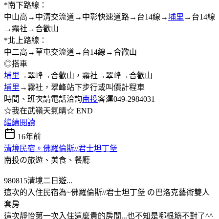
*南下路線：
中山高→中清交流道→中彰快速道路→台14線→
埔里
→台14線
→霧社→合歡山
*北上路線：
中二高→草屯交流道→台14線→合歡山
◎搭車
埔里
→翠峰→合歡山，霧社→翠峰→合歡山
埔里
→霧社，翠峰站下步行或叫價計程車
時間、班次請電話洽詢
南投
客運049-2984031
☆我在武嶺天氣晴☆ END
繼續閱讀
16年前
清境民宿。佛羅倫斯//君士坦丁堡
南投の旅遊、美食、餐廳
980815清境二日遊...
這次的入住民宿為~佛羅倫斯//君士坦丁堡 の巴洛克藝術雙人
套房
這次靜怡第一次入住這麼貴的房間...也不知是哪根筋不對了^^