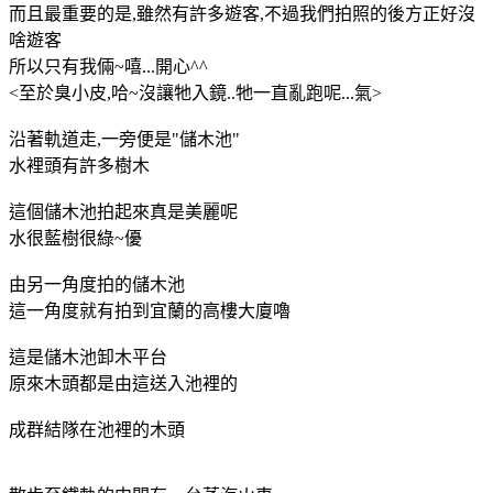
而且最重要的是,雖然有許多遊客,不過我們拍照的後方正好沒
啥遊客
所以只有我倆~嘻...開心^^
<至於臭小皮,哈~沒讓牠入鏡..牠一直亂跑呢...氣>
沿著軌道走,一旁便是"儲木池"
水裡頭有許多樹木
這個儲木池拍起來真是美麗呢
水很藍樹很綠~優
由另一角度拍的儲木池
這一角度就有拍到宜蘭的高樓大廈嚕
這是儲木池卸木平台
原來木頭都是由這送入池裡的
成群結隊在池裡的木頭