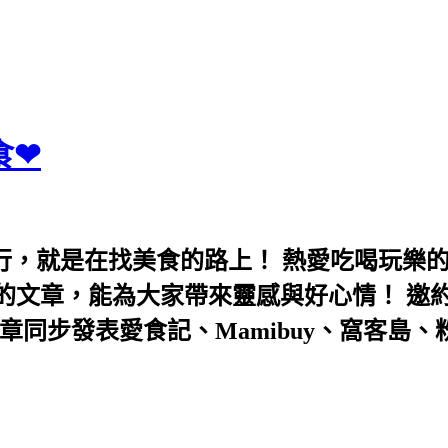
食❤
行，就是在找美食的路上！ 熱愛吃喝玩樂
能為大家帶來靈感與好心情！ 邀約eeooa031
團！ 文章同步發表愛食記、Mamibuy、窩客島、粉