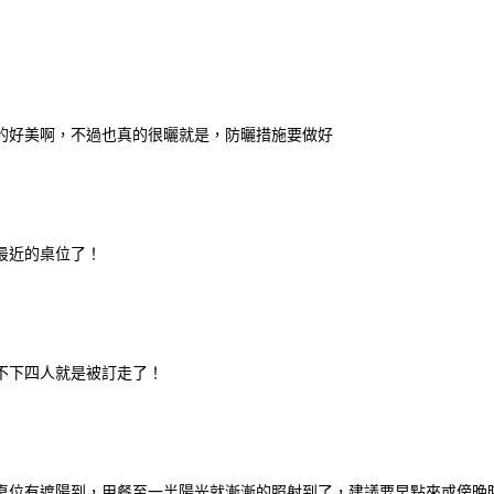
的好美啊，不過也真的很曬就是，防曬措施要做好
最近的桌位了！
不下四人就是被訂走了！
桌位有遮陽到，用餐至一半陽光就漸漸的照射到了，建議要早點來或傍晚