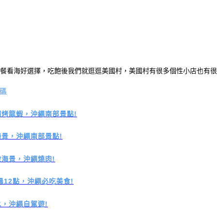
餐看海好選擇，吃飽後我們就逛逛美國村，美國村有很多個性小店也有很
扣碼
焗烤龍蝦，沖繩南部景點!
海景，沖繩南部景點!
無敵海景，沖繩燒肉!
晨12點，沖繩必吃美食!
，沖繩自駕遊!