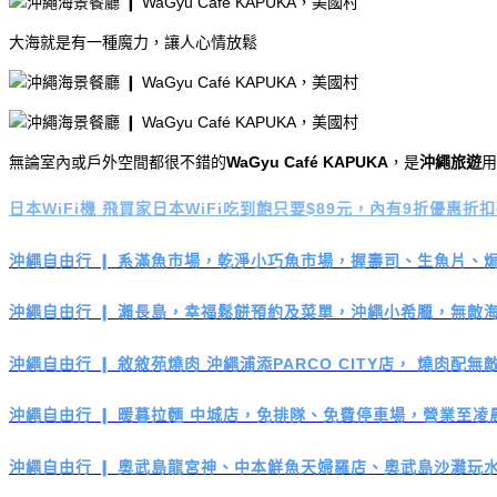
大海就是有一種魔力，讓人心情放鬆
無論室內或戶外空間都很不錯的
WaGyu Café KAPUKA
，是
沖繩旅遊
用
日本WiFi機 飛買家日本WiFi吃到飽只要$89元，內有9折優惠折
沖繩自由行 ❙ 系滿魚市場，乾淨小巧魚市場，握壽司、生魚片、
沖繩自由行 ❙ 瀨長島，幸福鬆餅預約及菜單，沖繩小希臘，無敵
沖繩自由行 ❙ 敘敘苑燒肉 沖繩浦添PARCO CITY店， 燒肉配
沖繩自由行 ❙ 暖暮拉麵 中城店，免排隊、免費停車場，營業至凌
沖繩自由行 ❙ 奧武島龍宮神、中本鮮魚天婦羅店、奧武島沙灘玩水