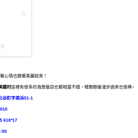
貼文
著心情也跟著美麗起來！
美國村
這裡有很多的海景飯店也都相當不錯，睡飽飽後漫步過來也很棒~
北谷町字美浜51-1
5010
5 618*17
:00