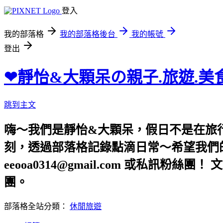
登入
我的部落格
我的部落格後台
我的帳號
登出
❤靜怡&大顆呆の親子.旅遊.美
跳到主文
嗨～我們是靜怡&大顆呆，假日不是在旅
刻，透過部落格記錄點滴日常～希望我們的文章，
eeooa0314@gmail.com 或私訊粉絲
團。
部落格全站分類：
休閒旅遊