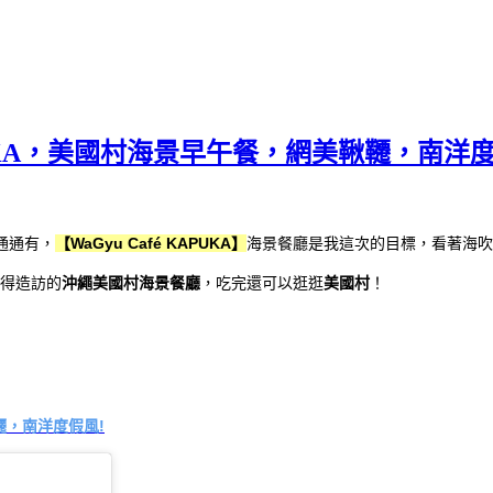
KAPUKA，美國村海景早午餐，網美鞦韆，南洋
通通有，
【WaGyu Café KAPUKA】
海景餐廳是我這次的目標，看著海吹
得造訪的
沖繩美國村海景餐廳
，吃完還可以逛逛
美國村
！
韆，
南洋度假風!