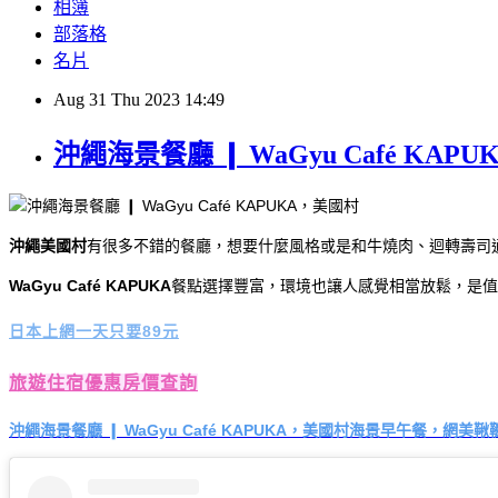
相簿
部落格
名片
Aug
31
Thu
2023
14:49
沖繩海景餐廳 ❙ WaGyu Café 
沖繩美國村
有很多不錯的餐廳，想要什麼風格或是和牛燒肉、迴轉壽司
WaGyu Café KAPUKA
餐點選擇豐富，環境也讓人感覺相當放鬆，是值
日本上網一天只要89元
旅遊住宿優惠房價查詢
沖繩海景餐廳 ❙ WaGyu Café KAPUKA，美國村海景早午餐，網美鞦