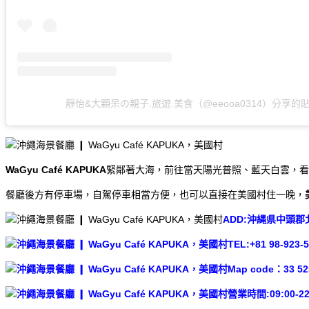
靜怡&大顆呆の親子.旅遊.美食（@eeooa0314）分享的
WaGyu Café KAPUKA
緊鄰著大海，前往當天陽光普照、藍天白雲，看
餐廳後方有停車場，自駕停車相當方便，也可以直接在美國村住一晚，
ADD:沖縄県中頭郡
TEL:+81 98-923-
Map code：33 52
營業時間:09:00-22