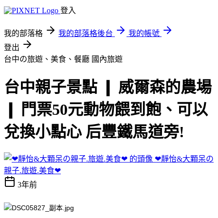
登入
我的部落格
我的部落格後台
我的帳號
登出
台中の旅遊、美食、餐廳
國內旅遊
台中親子景點 ❙ 威爾森的農場
❙ 門票50元動物餵到飽、可以
兌換小點心 后豐鐵馬道旁!
❤靜怡&大顆呆の
親子.旅遊.美食❤
3年前