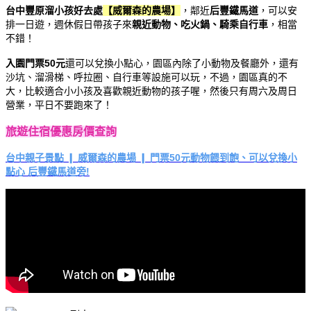
台中豐原溜小孩好去處
【威
爾森的農場】
，鄰近
后豐鐵馬道
，可以安
排一日遊，週休假日帶孩子來
親近動物、吃火鍋、騎乘自行車
，相當
不錯！
入園門票50元
還可以兌換小點心，園區內除了小動物及餐廳外，還有
沙坑、溜滑梯、呼拉圈、自行車等設施可以玩，不過，園區真的不
大，比較適合小小孩及喜歡親近動物的孩子喔，然後只有周六及周日
營業，平日不要跑來了！
旅遊住宿優惠房價查詢
台中親子景點 ❙ 威爾森的農場 ❙ 門票50元動物餵到飽、可以兌換小
點心 后豐鐵馬道旁!