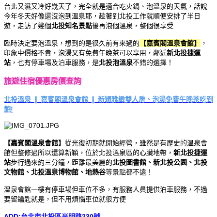
台北又濕又冷好幾天了，完全就是適合吃火鍋、泡溫泉的天氣，話說
今年冬天好像還沒泡到溫泉耶，趁著到北投工作就順便安排了半日
遊，走訪了幾個
北投知名景點
後再泡個溫泉，整個很享受
臨時決定要泡溫泉，想到的是很久前有來過的
【嘉賓閣溫泉會館】
，
印象中價格不貴，泡湯又有免費午晚茶可以享用，鄰近
新北投捷運
站
，也有停車場及泊車服務，是
北投泡溫泉
不錯的選擇！
旅遊住宿優惠房價查詢
北投溫泉 ❙ 嘉賓閣溫泉會館 ❙ 新穎雅緻雙人房、泡湯免費午晚茶吃到
飽!
【嘉賓閣溫泉會館】
從光復初期就開始經營，雖然是有歷史的溫泉會
館但整修過所以還算新穎，位於北投溫泉區的心臟地帶，
新北投捷運
站
步行過來約三分鐘，距離最美麗的
北投圖書館、新北投公園、北投
文物館、北投溫泉博物館、地熱谷
等景點都不遠！
溫泉會館一樓有停車場但車位不多，有服務人員提供泊車服務，不過
要留鑰匙就是，但不用煩惱車位就很方便
ADD:台北市北投區光明路230號