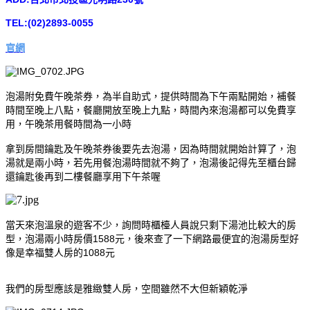
TEL:(02)2893-0055
官網
泡湯附免費午晚茶券，為半自助式，提供時間為下午兩點開始，補餐
時間至晚上八點，餐廳開放至晚上九點，時間內來泡湯都可以免費享
用，午晚茶用餐時間為一小時
拿到房間鑰匙及午晚茶券後要先去泡湯，因為時間就開始計算了，泡
湯就是兩小時，若先用餐泡湯時間就不夠了，泡湯後記得先至櫃台歸
還鑰匙後再到二樓餐廳享用下午茶喔
當天來泡溫泉的遊客不少，詢問時櫃檯人員說只剩下湯池比較大的房
型，泡湯兩小時房價1588元，後來查了一下網路最便宜的泡湯房型好
像是幸福雙人房的1088元
我們的房型應該是雅緻雙人房，空間雖然不大但新穎乾淨