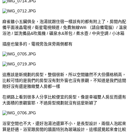
麻雀雖小五臟俱全，泡湯就跟住宿一樣該有的都有附上了，房間內配
備平面液晶電視 / 衛星電視頻道 / 免費無線Wifi （請自備電腦）/ 溫泉
浴池 / 盥洗備品&吹風機 / 礦泉水&茶包 / 煮水壺 / 中央空調 / 小冰箱
插座也蠻多的，電視旁及床旁兩側都有
這應該是新規劃的房型，整個很新，所以空間雖然不大但價格稍高，
比較可惜的是我們的房型沒有對外窗也沒有景觀，不知道是我們這間
剛好沒有還是雅緻雙人房都一樣
在網路上看到很多人分享比較便宜的房型，像是幸福雙人房反而還有
大面積的景觀窗耶，不過房型規劃就沒有這麼新穎了
浴室空間也不大，還好泡湯池還算不小，是長型設計，兩個人泡起來
算是舒適，浴室跟房間的牆面特別為玻璃設計，這樣感覺起來會比較