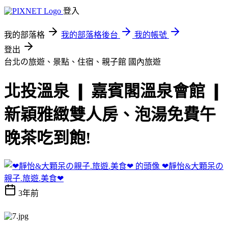
登入
我的部落格
我的部落格後台
我的帳號
登出
台北の旅遊、景點、住宿、親子館
國內旅遊
北投溫泉 ❙ 嘉賓閣溫泉會館 ❙
新穎雅緻雙人房、泡湯免費午
晚茶吃到飽!
❤靜怡&大顆呆の
親子.旅遊.美食❤
3年前