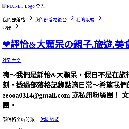
登入
我的部落格
我的部落格後台
我的帳號
登出
❤靜怡&大顆呆の親子.旅遊.美
跳到主文
嗨～我們是靜怡&大顆呆，假日不是在旅
刻，透過部落格記錄點滴日常～希望我們的文章，
eeooa0314@gmail.com 或私訊粉絲
團。
部落格全站分類：
休閒旅遊