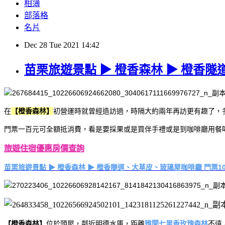
相簿
部落格
名片
Dec
28
Tue
2021
14:42
苗栗旅遊景點 ▶ 橙香森林 ▶ 橙香隧
在
【橙香森林】
初營運時就曾經造訪過，時隔大約兩年再訪更有趣了，
門票一百元可全額抵消費，看是要採果或是買伴手禮或是到咖啡廳用餐喝
旅遊住宿優惠房價查詢
苗栗旅遊景點 ▶ 橙香森林 ▶ 橙香隧道、大草皮、玻璃屋咖啡廳 門票10
【橙香森林】
位於頭屋，鄰近明德水庫，距離
雅聞七里香玫瑰森林
不遠