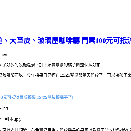
道、大草皮、玻璃屋咖啡廳 門票100元可抵消費
多了好多的設施造景，加上結實纍纍的橘子園整個超好拍
咖啡都可以，今年採果日已經在12/25聖誕節當天開放了，可以帶孩子
0元可抵消費或採果 12/25開放採橘子了!
，可以安排順遊，有免費停車場，開放採果的果園以及橘子試吃地點就在