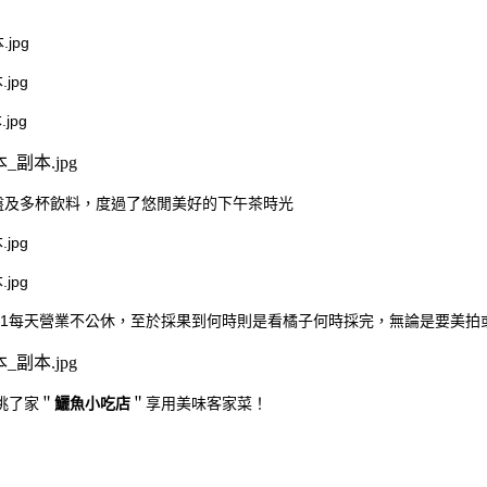
盤及多杯飲料，度過了悠閒美好的下午茶時光
11/3/31每天營業不公休，至於採果到何時則是看橘子何時採完，無論是
挑了家＂
鱺魚小吃店
＂享用美味客家菜！