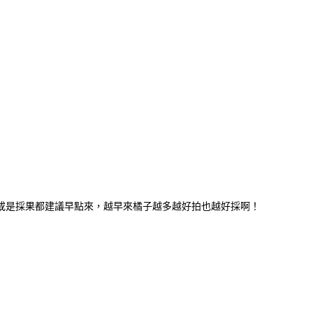
要美拍或是採果都建議早點來，越早來橘子越多越好拍也越好採啊！