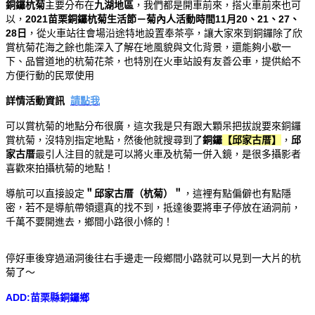
銅鑼杭菊
主要分布在
九湖地區
，我們都是開車前來，搭火車前來也可
以，
2021苗栗銅鑼杭菊生活節－菊內人活動時間11月20、21、27、
28日
，從火車站往會場沿途特地設置奉茶亭，讓大家來到銅鑼除了欣
賞杭菊花海之餘也能深入了解在地風貌與文化背景，還能夠小歇一
下、品嘗道地的杭菊花茶，也特別在火車站設有友善公車，提供給不
方便行動的民眾使用
詳情活動資訊
請點我
可以賞杭菊的地點分布很廣，這次我是只有跟大顆呆把拔說要來銅鑼
賞杭菊，沒特別指定地點，然後他就搜尋到了
銅鑼
【邱家古厝】
，
邱
家古厝
最引人注目的就是可以將火車及杭菊一併入鏡，是很多攝影者
喜歡來拍攝杭菊的地點！
導航可以直接設定
＂邱家古厝（杭菊）＂
，這裡有點偏僻也有點隱
密，若不是導航帶領還真的找不到，抵達後要將車子停放在涵洞前，
千萬不要開進去，鄉間小路很小條的！
停好車後穿過涵洞後往右手邊走一段鄉間小路就可以見到一大片的杭
菊了～
ADD:苗栗縣銅鑼鄉