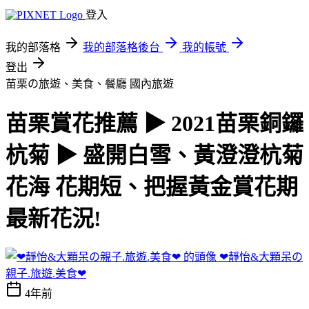
登入
我的部落格
我的部落格後台
我的帳號
登出
苗栗の旅遊、美食、餐廳
國內旅遊
苗栗賞花推薦 ▶ 2021苗栗銅鑼
杭菊 ▶ 盛開白雪、黃澄澄杭菊
花海 花期短、把握黃金賞花期
最新花況!
❤靜怡&大顆呆の
親子.旅遊.美食❤
4年前