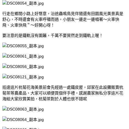
行走在鄉間小路上好愜意，沿途蟲鳴鳥見伴隨還有田園風光美景真是
舒心，不時還會有火車呼嘯而過，小朋友一邊走一邊唱著～火車快
飛、火車快飛＂～好開心呀！
要注意的是鐵軌沒有圍籬，千萬不要貿然走到鐵軌上喔！
抵達這片杭菊花海美景前會先經過一處鐵皮屋，邱家在此設攤販賣杭
菊茶等農產品，大家可以順便買個伴手禮，感謝農家無私分享這片花
海給大家欣賞美拍，杭菊茶對於人體也很不錯呢