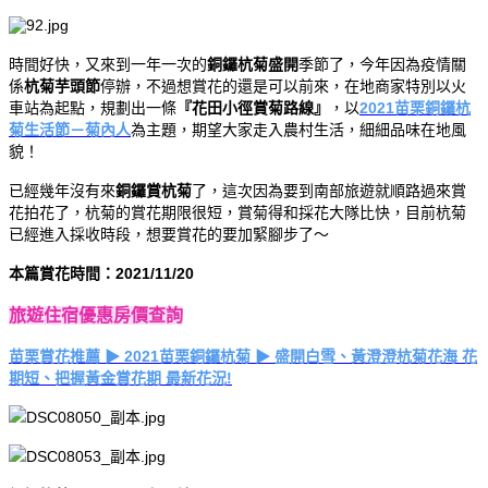
時間好快，又來到一年一次的
銅鑼杭菊盛開
季節了，今年因為疫情關
係
杭菊芋頭節
停辦，不過想賞花的還是可以前來，在地商家特別以火
車站為起點，規劃出一條
『花田小徑賞菊路線』
，以
2021苗栗銅鑼杭
菊生活節－菊內人
為主題，期望大家走入農村生活，細細品味在地風
貌！
已經幾年沒有來
銅鑼賞杭菊
了，這次因為要到南部旅遊就順路過來賞
花拍花了，杭菊的賞花期限很短，賞菊得和採花大隊比快，目前杭菊
已經進入採收時段，想要賞花的要加緊腳步了～
本篇賞花時間：2021/11/20
旅遊住宿優惠房價查詢
苗栗賞花推薦 ▶ 2021苗栗銅鑼杭菊 ▶ 盛開白雪、黃澄澄杭菊花海 花
期短、把握黃金賞花期 最新花況!