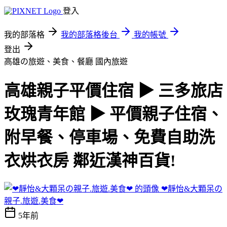
登入
我的部落格
我的部落格後台
我的帳號
登出
高雄の旅遊、美食、餐廳
國內旅遊
高雄親子平價住宿 ▶ 三多旅店
玫瑰青年館 ▶ 平價親子住宿、
附早餐、停車場、免費自助洗
衣烘衣房 鄰近漢神百貨!
❤靜怡&大顆呆の
親子.旅遊.美食❤
5年前