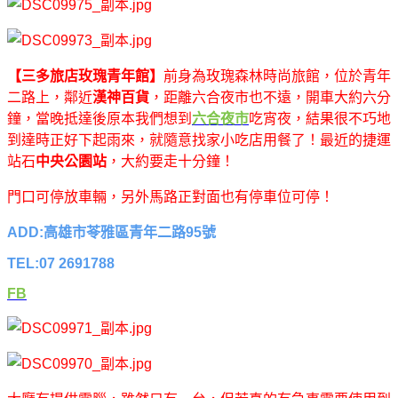
【三多旅店玫瑰青年館】
前身為玫瑰森林時尚旅館，位於青年
二路上，鄰近
漢神百貨
，距離六合夜市也不遠，開車大約六分
鐘，當晚抵達後原本我們想到
六合夜市
吃宵夜，結果很不巧地
到達時正好下起雨來，就隨意找家小吃店用餐了！最近的捷運
站石
中央公園站
，大約要走十分鐘！
門口可停放車輛，另外馬路正對面也有停車位可停！
ADD:高雄市苓雅區青年二路95號
TEL:07 2691788
FB