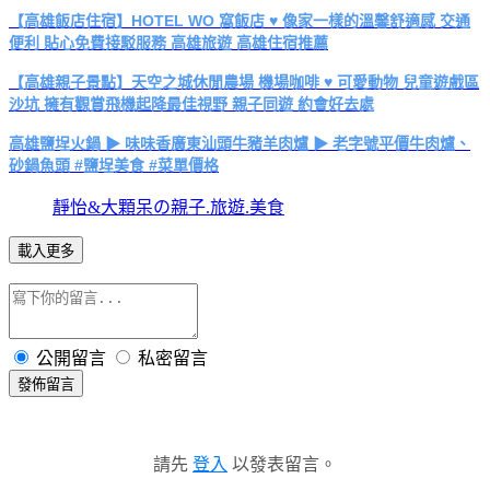
【高雄飯店住宿】HOTEL WO 窩飯店 ♥ 像家一樣的溫馨舒適感 交通
便利 貼心免費接駁服務 高雄旅遊 高雄住宿推薦
【高雄親子景點】天空之城休閒農場 機場咖啡 ♥ 可愛動物 兒童遊戲區
沙坑 擁有觀賞飛機起降最佳視野 親子同遊 約會好去處
高雄鹽埕火鍋 ▶ 味味香廣東汕頭牛豬羊肉爐 ▶ 老字號平價牛肉爐、
砂鍋魚頭 #鹽埕美食 #菜單價格
靜怡&大顆呆の親子.旅遊.美食
載入更多
公開留言
私密留言
發佈留言
請先
登入
以發表留言。