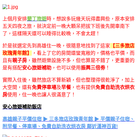
上個月安排
墾丁旅遊
時，想說多玩幾天玩得盡興些，原本安排
五天四夜之旅，就決定前一晚大顆呆把拔下班後先開車南下
了，這樣隔天還可以睡得比較晚，不會太趕！
於是就選定先到高雄住一晚，很隨意地找到了這家
【三多旅店
玫瑰青年館】
，看上了它的房間還蠻寬敞的，價格也平價，而
且有
親子房
，雖然遊樂設施不多，但也算是不錯了，更重要的
是有搭配
安心旅遊補助
，也可以使用
振興三倍劵
！
實際入住後，雖然旅店不算新穎，但也整理得很乾淨了，加上
大空間，還有
免費停車場
及
早餐
，也有提供
免費自助洗衣烘衣
房
使用，住一晚也讓人很滿意了！
安心旅遊補助飯店
高雄親子平價住宿 ▶ 三多旅店玫瑰青年館 ▶ 平價親子住宿、
附早餐、停車場、免費自助洗衣烘衣房 鄰近漢神百貨!