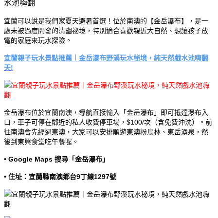
宜蘭可以說是我們家夏天避暑首選！位於南澳的【金岳瀑布】，是一
處未被過度開發的清幽祕境，特別適合喜歡親近大自然、想讓孩子放
電的家庭來玩水探險。
宜蘭親子玩水景點推薦｜金岳瀑布野溪玩水秘境，純天然戲水池嗨翻
天!
金岳瀑布位於宜蘭南澳，導航直接輸入「金岳瀑布」即可抵達瀑布入
口，車子可停在鄰近的私人收費停車場，$100/次（含免費沖洗）。前
往南澳會先經過東澳，大家可以安排順遊東澳粉鳥林、東岳湧泉，然
後到東興食堂吃午餐喔。
• Google Maps 搜尋「金岳瀑布」
• 住址：宜蘭縣南澳鄉台9丁線1297號