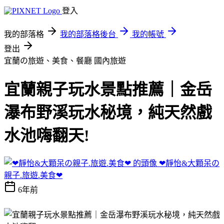
登入
我的部落格
我的部落格後台
我的帳號
登出
宜蘭の旅遊、美食、餐廳
國內旅遊
宜蘭親子玩水景點推薦｜金岳
瀑布野溪玩水秘境，純天然戲
水池嗨翻天!
❤靜怡&大顆呆の
親子.旅遊.美食❤
6年前