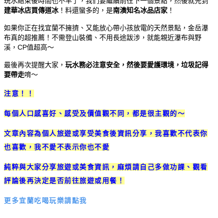
玩水結束後時間也不早了，我們要繼續前往下一個景點，然後就先到
建華冰店買傳道冰
！料還蠻多的，是
南澳知名冰品店家
！
如果你正在找宜蘭不擁擠、又能放心帶小孩放電的天然景點，金岳瀑
布真的超推薦！不需登山裝備、不用長途跋涉，就能親近瀑布與野
溪，CP值超高～
最後再次提醒大家，
玩水務必注意安全，然後要愛護環境，垃圾記得
要帶走
唷～
注意！！
每個人口感喜好、感受及價值觀不同，都是很主觀的～
文章內容為個人旅遊或享受美食後資訊分享，我喜歡不代表你
也喜歡，我不愛不表示你也不愛
純粹與大家分享旅遊或美食資訊，麻煩請自己多做功課、觀看
評論後再決定是否前往旅遊或用餐！
更多宜蘭吃喝玩樂請點我