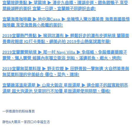
宜蘭旅遊景點 ▶ 望龍埤 ▶ 漫步九曲橋、環湖步道、餵魚餵鴨子 享受
翠綠湖畔的美好 宜蘭一日遊、宜蘭親子同遊好去處!
宜蘭海景咖啡廳 ▶ 地中海Casa ▶ 坐擁情人灣沙灘美景 海景異國風情
咖啡廳 享受海景與小希臘的美好!
2019宜蘭熱門景點 ▶ 猴洞坑瀑布 ▶ 輕鬆好走的瀑布步道秘境 蘭陽美
景盡收眼底 IG打卡景點、網美必拍 2019冬山熱氣球嘉年華!
2019宜蘭露營秘境 ▶ 那一村 Nayi Villa ▶ 免搭帳、免裝備豪華親子
露營、懶人露營 帳篷內有獨立衛浴 划船、溪邊抓魚、戲水、烤肉!
2019宜蘭無菜單料理 ▶ 野夫炊煙 ▶ 田野景致一覽無遺 大自然美景與
無菜單料理的完美結合 價位、菜色、環境!
宜蘭礁溪溫泉湯屋 ▶ 山泉大飯店 星辰湯屋 ▶ 適合親子的超寬敞明亮
湯屋 超大泡湯池 兒童同行不加價 星辰湯屋使用時間、價格!
一併推廣你的粉絲專頁
靜怡&大顆呆ㄧ家四口の幸福生活