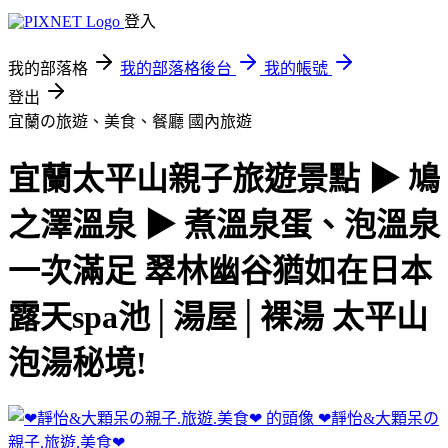
登入
我的部落格
我的部落格後台
我的帳號
登出
宜蘭の旅遊、美食、餐廳
國內旅遊
宜蘭太平山親子旅遊景點 ▶ 鳩
之澤溫泉 ▶ 煮溫泉蛋、泡溫泉
一次滿足 翠林幽谷猶如在日本
露天spa池│湯屋│裸湯 太平山
泡湯秘境!
❤靜怡&大顆呆の
親子.旅遊.美食❤