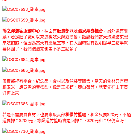
鳩之澤遊客服務中心
，裡面有
販賣部
以及
溫泉票券櫃台
，另外還有餐
廳，若是肚子餓可以來這裡吃火鍋或簡餐，話說我們當天泡湯結束想
來吃飽飽，但因為當天有颱風宣布，在入園時就有說明提早三點半就
要休園了，我們泡湯完也差不多三點多了
販賣部裡有零食、紀念品、食材以及泳裝等販售，當天的食材只有蛋
跟玉米．想要煮的豐盛些，像是玉米筍、筊白筍等，就要先在山下買
好再上來
若是不需要買食材，也要來販賣部
租借竹籃
喔，租金只要$20元，不過
還要押金$200元，等歸還竹籃時會退回押金，$20元租金很便宜呀！