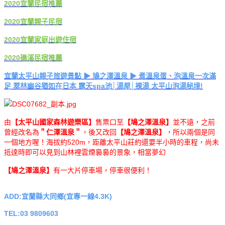
2020宜蘭民宿推薦
2020宜蘭親子民宿
2020宜蘭家庭出遊住宿
2020礁溪民宿推薦
宜蘭太平山親子旅遊景點 ▶ 鳩之澤溫泉 ▶ 煮溫泉蛋、泡溫泉一次滿
足 翠林幽谷猶如在日本 露天spa池│湯屋│裸湯 太平山泡湯秘境!
由
【太平山國家森林遊樂區】
售票口至
【鳩之澤溫泉】
並不遠，之前
曾經改名為
＂仁澤溫泉＂
，後又改回
【鳩之澤溫泉】
，所以兩個是同
一個地方喔！海拔約520m，距離太平山莊約還要半小時的車程，尚未
抵達時即可以見到山林裡雲煙裊裊的景象，相當夢幻
【鳩之澤溫泉】
有一大片停車場，停車很便利！
ADD:宜蘭縣大同鄉(宜專一線4.3K)
TEL:03 9809603