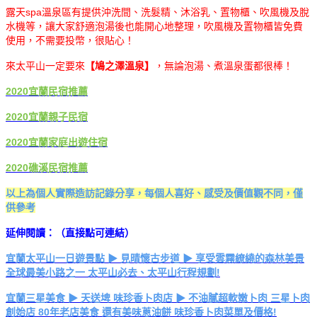
露天spa溫泉區有提供沖洗間、洗髮精、沐浴乳、置物櫃、吹風機及脫
水機等，讓大家舒適泡湯後也能開心地整理，吹風機及置物櫃皆免費
使用，不需要投幣，很貼心！
來太平山一定要來
【鳩之澤溫泉】
，無論泡湯、煮溫泉蛋都很棒！
2020宜蘭民宿推薦
2020宜蘭親子民宿
2020宜蘭家庭出遊住宿
2020礁溪民宿推薦
以上為個人實際造訪記錄分享，每個人喜好、感受及價值觀不同，僅
供參考
延伸閱讀：（直接點可連結）
宜蘭太平山一日遊景點 ▶ 見晴懷古步道 ▶ 享受雲霧繚繞的森林美景
全球最美小路之一 太平山必去、太平山行程規劃!
宜蘭三星美食 ▶ 天送埤 味珍香卜肉店 ▶ 不油膩超軟嫩卜肉 三星卜肉
創始店 80年老店美食 還有美味蔥油餅 味珍香卜肉菜單及價格!