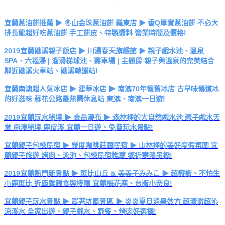
宜蘭蔥油餅推薦 ▶ 冬山金珠蔥油餅 羅東店 ▶ 香Q厚實蔥油餅 不必大
排長龍超好吃蔥油餅 手工餅皮、特製醬料 營業時間及價格!
2019宜蘭礁溪親子飯店 ▶ 川湯春天旗艦館 ▶ 親子戲水池、溫泉
SPA、六福湯 | 溜滑梯球池、賽車場 | 主題房 親子與溫泉的完美結合
鄰近礁溪火車站、礁溪轉運站!
宜蘭南澳超人氣冰店 ▶ 建華冰店 ▶ 南澳70年懷舊冰店 古早味傳道冰
的好滋味 蘇花公路最熱鬧休息站 東澳、南澳一日遊!
2019宜蘭玩水秘境 ▶ 金岳瀑布 ▶ 森林裡的大自然戲水池 親子戲水天
堂 南澳秘境 鹿皮溪 宜蘭一日遊、免費玩水景點!
宜蘭親子包棟民宿 ▶ 幾度咖啡莊園民宿 ▶ 山林裡的美好度假氛圍 宜
蘭親子旅遊 烤肉、泳池、包棟民宿推薦 鄰近寒溪吊橋!
2019宜蘭熱門新景點 ▶ 斑比山丘 & 美美子みみこ ▶ 超療癒、不怕生
小鹿斑比 近距離餵食與接觸 宜蘭梅花鹿、台版小奈良!
宜蘭親子玩水景點 ▶ 武荖坑風景區 ▶ 炎炎夏日消暑妙方 超清澈超沁
涼溪水 全家出遊、親子戲水、野餐、烤肉好選擇!