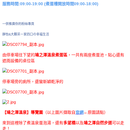
服務時間:09:00-19:00 (煮蛋槽開放時間09:00-18:00)
一併推廣你的粉絲專頁
靜怡&大顆呆ㄧ家四口の幸福生活
由停車場往下望的
鳩之澤溫泉煮蛋區
，一共有兩座煮蛋池，貼心還有
遮雨設備的桌位區
停車場旁的廁所，還蠻新穎乾淨的
【鳩之澤溫泉】導覽圖
（以上圖片擷取自
官網
←原圖請點）
來到這裡除了煮溫泉蛋泡湯，還有
多望橋
以及
鳩之澤自然步道
可以走
走！