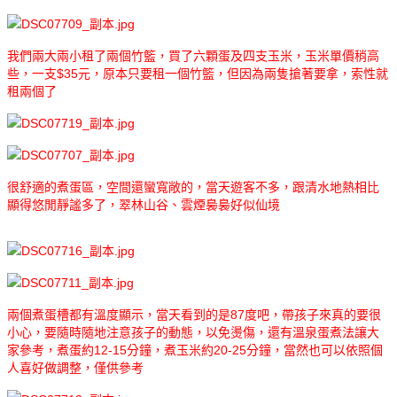
我們兩大兩小租了兩個竹籃，買了六顆蛋及四支玉米，玉米單價稍高
些，一支$35元，原本只要租一個竹籃，但因為兩隻搶著要拿，索性就
租兩個了
很舒適的煮蛋區，空間還蠻寬敞的，當天遊客不多，跟清水地熱相比
顯得悠閒靜謐多了，翠林山谷、雲煙裊裊好似仙境
兩個煮蛋槽都有溫度顯示，當天看到的是87度吧，帶孩子來真的要很
小心，要隨時隨地注意孩子的動態，以免燙傷，還有溫泉蛋煮法讓大
家參考，煮蛋約12-15分鐘，煮玉米約20-25分鐘，當然也可以依照個
人喜好做調整，僅供參考