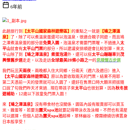
6年前
此趟旅行到
【太平山國家森林遊樂區】
的重點之一就是
【鳩之澤溫
泉】
了，除了可以煮溫泉蛋還可以泡溫泉，很適合親子同遊，而且鳩
之澤煮溫泉蛋的部分是
免費入園
，泡溫泉才需要門票喔，不過進入
太
平山
就會有
太平山門票
的部分，所以建議安排順遊會比較划算，來太
平山除了到
【鳩之澤溫泉】煮蛋泡湯
外，還可以搭
太平山蹦蹦車
到
茂
興懷舊步道
走走，以及走訪
全球最美28條小路之一
的
見晴懷古步道
我們玩
三天兩夜
，兩晚都入住大同鄉，分兩天（週六及週日）進入
【太平山國家森林遊樂區】
原以為要收取兩天的門票，結果不用耶，
第二天憑前一天的發票就可以入園了，還好在售票口時大顆呆把拔隨
口說了句我們昨天才來過...現在帶孩子來
太平山
也很划算，因為
秋冬旅
遊補助
，12歲以下孩童免門票入園！
來
【鳩之澤溫泉】
沒有帶食材也沒關係，園區內設有販賣部可以買玉
米、雞蛋等，若要泡
露天spa池
就要記得帶泳衣及泳帽，不然也有湯屋
可以選擇，但個人認為
露天spa池
超棒，翠林幽谷、煙霧繚繞彷彿置身
日本般享受！