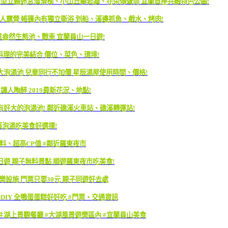
造型立體迷宮溜滑梯、小山丘攀岩牆、花朵傳聲筒 宜蘭首座共融特色公園!
露營、懶人露營 帳篷內有獨立衛浴 划船、溪邊抓魚、戲水、烤肉!
意盎然生態池、戰車 宜蘭員山一日遊!
單料理的完美結合 價位、菜色、環境!
超大泡湯池 兒童同行不加價 星辰湯屋使用時間、價格!
人陶醉 2019最新花況、地點!
有好大的泡湯池! 鄰近礁溪火車站、礁溪轉運站!
溪泡湯吃美食好選擇!
實料、超高CP值 #鄰近羅東夜市
日遊 親子無料景點 順遊羅東夜市吃美食!
樂設施 門票只要30元 親子同遊好去處
DIY 全鴨蛋蛋糕好好吃 #門票・交通資訊
＃湖上景觀餐廳 #大湖風景遊樂區內 #宜蘭員山美食