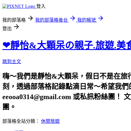
登入
我的部落格
我的部落格後台
我的帳號
登出
❤靜怡&大顆呆の親子.旅遊.美
跳到主文
嗨～我們是靜怡&大顆呆，假日不是在旅
刻，透過部落格記錄點滴日常～希望我們的文章，
eeooa0314@gmail.com 或私訊粉絲
團。
部落格全站分類：
休閒旅遊