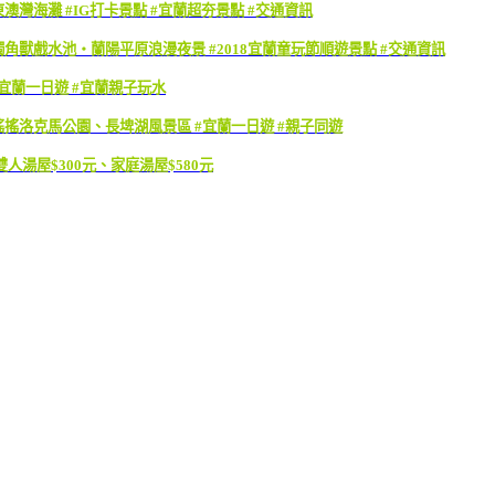
澳灣海灘 #IG打卡景點 #宜蘭超夯景點 #交通資訊
獨角獸戲水池・蘭陽平原浪漫夜景 #2018宜蘭童玩節順遊景點 #交通資訊
#宜蘭一日遊 #宜蘭親子玩水
搖搖洛克馬公園、長埤湖風景區 #宜蘭一日遊 #親子同遊
人湯屋$300元、家庭湯屋$580元