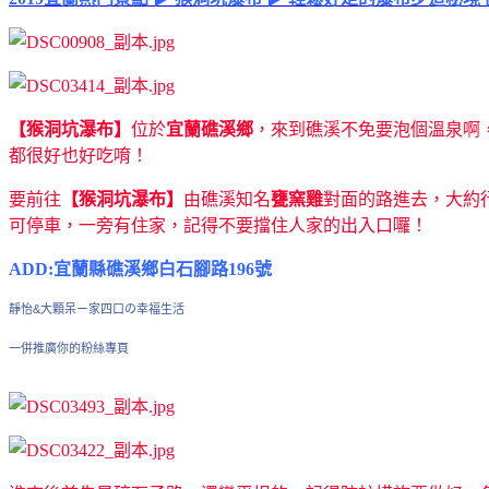
【猴洞坑瀑布】
位於
宜蘭礁溪鄉
，來到礁溪不免要泡個溫泉啊
都很好也好吃唷！
要前往
【猴洞坑瀑布】
由礁溪知名
甕窯雞
對面的路進去，大約
可停車，一旁有住家，記得不要擋住人家的出入口囉！
ADD:宜蘭縣礁溪鄉白石腳路196號
靜怡&大顆呆ㄧ家四口の幸福生活
一併推廣你的粉絲專頁