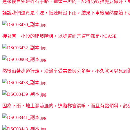
進來後首先是碎石子路，還蠻平坦的，記得防蚊措施要做好，
話說我們還真是幸運，抵達時沒下雨，結果下車後居然開始下起
接著有一小段的爬坡階梯，以步道而言這些都是小CASE
然後沿著步道行走，沿途享受美景與芬多精，不久就可以見到
因為下雨，地上濕漉漉的，這階梯會滑唷，而且有點傾斜，必