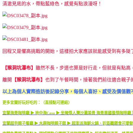
清澈見底的水，帶點藍綠色，感覺有點浪漫呀！
回程又是懼高挑戰的開始，這樣拍大家應該就能感受到有多陡
【猴洞坑瀑布】
雖然不長，步道也算是好行走，但就是有點高
離開
【猴洞坑瀑布】
也到了午餐時間，接著我們前往適合親子
以上為個人實際造訪後記錄分享，每個人喜好、感受及價值觀
更多宜蘭好玩好吃的：（直接點可連結）
宜蘭海景咖啡廳 ▶ 地中海Casa ▶ 坐擁情人灣沙灘美景 海景異國風情咖啡廳
宜蘭超夯親子餐廳 ▶ 水鹿咖啡親子館 ▶ 超澎派海鮮火鍋、近距離餵食可愛