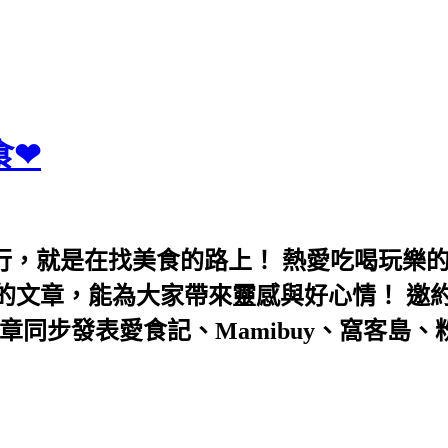
食❤
行，就是在找美食的路上！ 熱愛吃喝玩樂
能為大家帶來靈感與好心情！ 邀約eeooa031
團！ 文章同步發表愛食記、Mamibuy、窩客島、粉