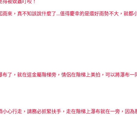
免得被蚊蟲叮咬！
雨來，真不知該說什麼了...值得慶幸的是還好雨勢不大，就都
瀑布了，就在這金屬階梯旁，情侶在階梯上美拍，可以將瀑布一
須小心行走，請務必抓緊扶手，走在階梯上瀑布就在一旁，因為