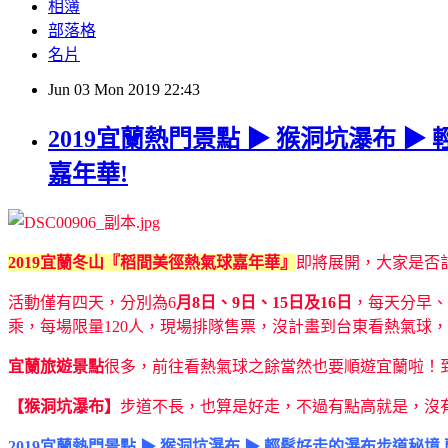
相簿
部落格
名片
Jun
03
Mon
2019
22:43
2019宜蘭熱門景點 ▶ 猴洞坑瀑布 
嘉年華!
2019宜蘭冬山『稻間美徑熱氣球嘉年華』
即將展開，大家是否
活動僅有四天，分別為6
月8日、9日、15日及16日
，每天分早、
乘，每場限量120人，現場排隊售票，沒計畫到台東看熱氣球
宜蘭旅遊景點
很多，前往看熱氣球之餘當然也要順遊宜蘭啦！
【猴洞坑瀑布】
步道不長，也算是好走，不過有點高就是，沒
2019宜蘭熱門景點 ▶ 猴洞坑瀑布 ▶ 輕鬆好走的瀑布步道秘境