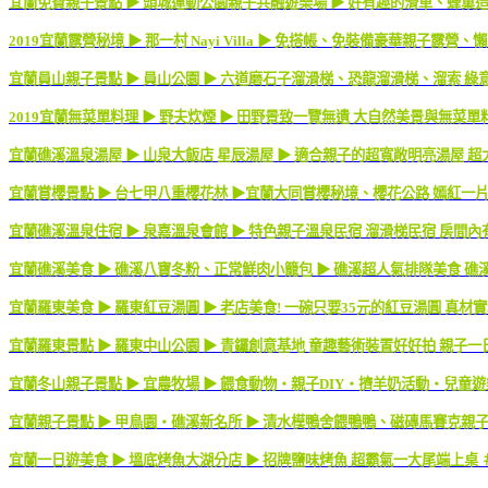
宜蘭免費親子景點 ▶ 頭城運動公園親子共融遊樂場 ▶ 好有趣的滑車、蜂巢
2019宜蘭露營秘境 ▶ 那一村 Nayi Villa ▶ 免搭帳、免裝備豪華親子
宜蘭員山親子景點 ▶ 員山公園 ▶ 六道磨石子溜滑梯、恐龍溜滑梯、溜索 綠
2019宜蘭無菜單料理 ▶ 野夫炊煙 ▶ 田野景致一覽無遺 大自然美景與無菜
宜蘭礁溪溫泉湯屋 ▶ 山泉大飯店 星辰湯屋 ▶ 適合親子的超寬敞明亮湯屋 
宜蘭賞櫻景點 ▶ 台七甲八重櫻花林 ▶宜蘭大同賞櫻秘境、櫻花公路 嫣紅一片讓
宜蘭礁溪溫泉住宿 ▶ 泉嘉溫泉會館 ▶ 特色親子溫泉民宿 溜滑梯民宿 房間內
宜蘭礁溪美食 ▶ 礁溪八寶冬粉、正常鮮肉小籠包 ▶ 礁溪超人氣排隊美食 礁
宜蘭羅東美食 ▶ 羅東紅豆湯圓 ▶ 老店美食! 一碗只要35元的紅豆湯圓 真材
宜蘭羅東景點 ▶ 羅東中山公園 ▶ 青鑼創意基地 童趣藝術裝置好好拍 親子一
宜蘭冬山親子景點 ▶ 宜農牧場 ▶ 餵食動物・親子DIY・擠羊奶活動・兒童遊
宜蘭親子景點 ▶ 甲鳥園・礁溪新名所 ▶ 清水模鴨舍餵鴨鴨、磁磚馬賽克親子
宜蘭一日遊美食 ▶ 塭底烤魚大湖分店 ▶ 招牌鹽味烤魚 超霸氣一大尾端上桌 