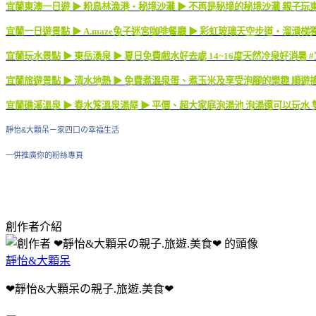
宜蘭東澳一日遊 ▶ 粉鳥林漁港・秘境沙灘 ▶ 不再是秘境的秘境沙灘 親子玩東
宜蘭一日遊景點 ▶ A.maze兔子迷宮咖啡餐廳 ▶ 彩虹玻璃天空步道・溜滑梯
宜蘭玩水景點 ▶ 東岳湧泉 ▶ 夏日免費戲水好去處 14~16度天然冷泉好消暑 
宜蘭旅遊景點 ▶ 清水地熱 ▶ 免費煮溫泉蛋、煮玉米及享受泡腳的樂趣 順遊
宜蘭礁溪溫泉 ▶ 春水笈溫泉湯屋 ▶ 平價、超大家庭泡湯池 泡湯還可以玩水 雙
靜怡&大顆呆ㄧ家四口の幸福生活
一併推廣你的粉絲專頁
創作者介紹
靜怡&大顆呆
❤靜怡&大顆呆の親子.旅遊.美食❤