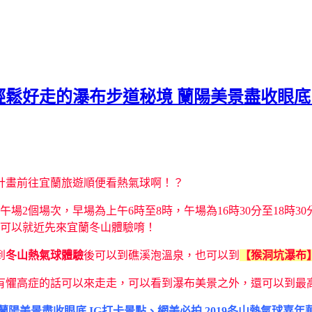
▶ 輕鬆好走的瀑布步道秘境 蘭陽美景盡收眼底 
計畫前往宜蘭旅遊順便看熱氣球啊！？
午場2個場次，早場為上午6時至8時，午場為16時30分至18時30
，可以就近先來宜蘭冬山體驗唷！
到
冬山熱氣球體驗
後可以到礁溪泡溫泉，也可以到
【猴洞坑瀑布
有懼高症的話可以來走走，可以看到瀑布美景之外，還可以到最高
 蘭陽美景盡收眼底 IG打卡景點、網美必拍 2019冬山熱氣球嘉年華