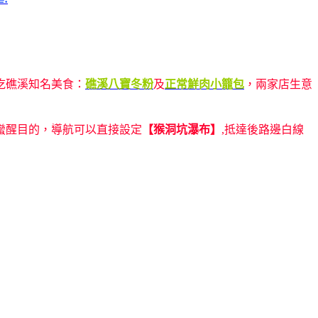
吃礁溪知名美食：
礁溪八寶冬粉
及
正常鮮肉小籠包
，兩家店生意
蠻醒目的，導航可以直接設定
【猴洞坑瀑布】
,抵達後路邊白線