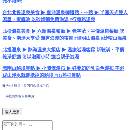
元不限時!
台北北投溫泉美食 ▶ 皇池溫泉御膳館・一館 ▶ 半露天式雙人
湯屋、家庭池 吃砂鍋粥免費泡湯 #行義路溫泉
北投溫泉美食 ▶ 六窟溫泉餐廳 ▶ 老字號、平價溫泉餐廳 吃
美食、泡湯大享受 還有浪漫的夜景 #陽明山溫泉 #紗帽山溫泉
北投溫泉 ▶ 熱海溫泉大飯店 ▶ 溫旅岩湯客房 新裝潢、平價
乾淨舒適 可以泡兩小時 適合親子泡湯
陽明山秘境景點 ▶ 小隱潭瀑布 ▶ 好夢幻的乳白色瀑布 不必
跋山涉水就能抵達的秘境 #IG熱拍景點
靜怡&大顆呆ㄧ家四口の幸福生活
一併推廣你的粉絲專頁
載入更多