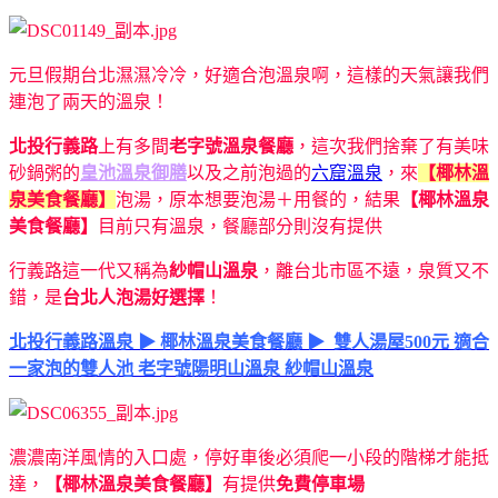
元旦假期台北濕濕冷冷，好適合泡溫泉啊，這樣的天氣讓我們
連泡了兩天的溫泉！
北投行義路
上有多間
老字號溫泉餐廳
，這次我們捨棄了有美味
砂鍋粥的
皇池溫泉御膳
以及之前泡過的
六窟溫泉
，來
【椰林溫
泉美食餐廳】
泡湯，原本想要泡湯＋用餐的，結果
【椰林溫泉
美食餐廳】
目前只有溫泉，餐廳部分則沒有提供
行義路這一代又稱為
紗帽山溫泉
，離台北市區不遠，泉質又不
錯，是
台北人泡湯好選擇
！
北投行義路溫泉 ▶ 椰林溫泉美食餐廳 ▶ 雙人湯屋500元 適合
一家泡的雙人池 老字號陽明山溫泉 紗帽山溫泉
濃濃南洋風情的入口處，停好車後必須爬一小段的階梯才能抵
達，
【椰林溫泉美食餐廳】
有提供
免費停車場