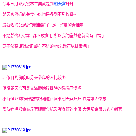
今年五月來到雲林主要就是到
朝天宮
拜拜
朝天宮附近的美食小吃也是多到不勝枚舉~
最著名的莫過於
"青蛙湯"
了~是一整隻的青蛙唷
不過靜怡&大顆呆都不敢食用,所以我們當然也就沒有口福了
要不然聽說對於肌膚有不錯的功效,還可以排毒呢!!
非假日的傍晚時分來參拜的人比較少
話說朝天宮可是充滿靜怡孩提時的滿滿回憶呢
小時候都會跟著爸媽跟隨進香團來朝天宮拜拜,真是讓人懷念!!
當時這裡都會充斥著販賣金紙及護身符的小販,大家都會盡力的推銷著