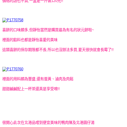
價格的話也不貴,一盒是一斤裝120元!!
喜餅的口味頗多,但靜怡當然是購買最為有名的狀元餅啦~
裡面的餡料也都是靜怡喜愛的美味
這類喜餅的保存期限都不長.所以也沒辦法多買,夏天很快就會長霉了!!
裡面的用料頗為豐盛,還有蛋黃、滷肉及肉鬆
甜甜鹹鹹配上一杯茶還真是享受唷!!
很開心此次在北港品嚐到便宜美味的鴨肉陳及北港圓仔湯