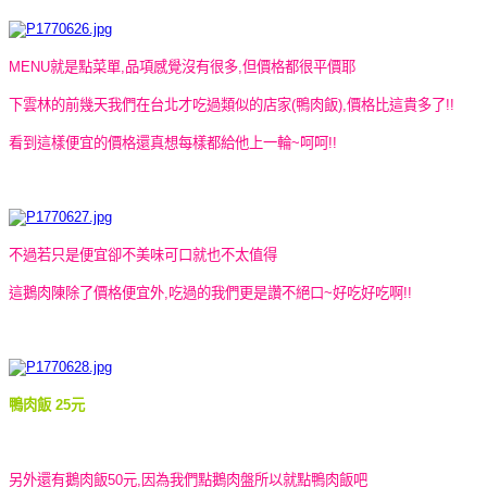
MENU就是點菜單,品項感覺沒有很多,但價格都很平價耶
下雲林的前幾天我們在台北才吃過類似的店家(鴨肉飯),價格比這貴多了!!
看到這樣便宜的價格還真想每樣都給他上一輪~呵呵!!
不過若只是便宜卻不美味可口就也不太值得
這鵝肉陳除了價格便宜外,吃過的我們更是讚不絕口~好吃好吃啊!!
鴨肉飯 25元
另外還有鵝肉飯50元,因為我們點鵝肉盤所以就點鴨肉飯吧