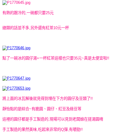
有熱的跟冷的,一碗都只要25元
總類的話並不多,另外還有紅茶10元一杯
點了一碗冰的圓仔湯+一杯紅茶這樣也只要35元~真是太便宜啦!!
將上面的冰瓦解後就見得到埋在下方的圓仔及豆類了!!
靜怡點的是綜合~有脆圓、圓仔、紅豆及綠豆等
這裡的圓仔都是手工製造的,現場可以見到老闆娘在搓湯圓唷
手工製造的果然美味,吃起來非常的Q彈,有嚼勁!!