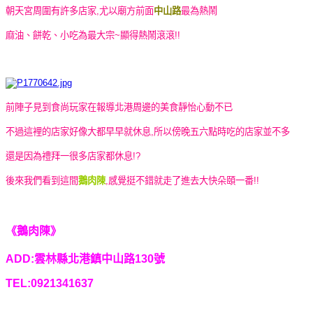
朝天宮周圍有許多店家,尤以廟方前面
中山路
最為熱鬧
麻油、餅乾、小吃為最大宗~顯得熱鬧滾滾!!
前陣子見到食尚玩家在報導北港周邊的美食靜怡心動不已
不過這裡的店家好像大都早早就休息,所以傍晚五六點時吃的店家並不多
還是因為禮拜一很多店家都休息!?
後來我們看到這間
鵝肉陳
,感覺挺不錯就走了進去大快朵頤一番!!
《鵝肉陳》
ADD:雲林縣北港鎮中山路130號
TEL:0921341637