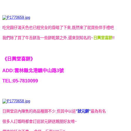
吃完圓仔湯天色也已經完全的昏暗了下來,既然來了就買些伴手禮吧
我們除了買了牛舌餅及一些餅乾類之外,還來到知名的~
日興堂喜餅
!!
《日興堂喜餅》
ADD:雲林縣北港鎮中山路3號
TEL:05-7810099
日興堂店內陳售的商品種類不少,但其中以這
"狀元餅"
最為有名
很多人訂婚時都會訂這狀元餅送親朋好友唷~