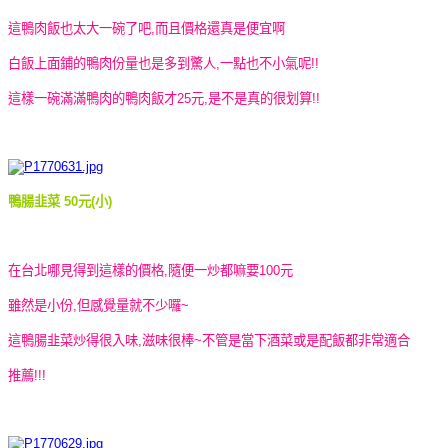
這鴨肉飯也太大一碗了吧,而且價格還真是便宜啊
白飯上面鋪的鴨肉份量也是多到驚人,一點也不小氣呢!!
這樣一碗滿滿鴨肉的鴨肉飯才25元,是不是真的很划算!!
鴨腸韭菜 50元(小)
在台北哪見得到這樣的價格,隨便一炒都嘛要100元
雖然是小份,但感覺量就不少囉~
這鴨腸韭菜炒得很入味,滋味很棒~不管是當下酒菜或是配飯都非常適合
推薦!!!