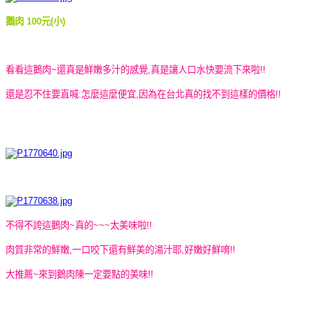
鵝肉 100元(小)
看看這鵝肉~還真是鮮嫩多汁的感覺,真是讓人口水快要流下來啦!!
還是忍不住要直喊:怎麼這麼便宜,因為在台北真的找不到這樣的價格!!
不得不誇這鵝肉~真的~~~太美味啦!!
肉質非常的鮮嫩,一口咬下還有鮮美的湯汁耶,好嫩好鮮唷!!
大推薦~來到鵝肉陳一定要點的美味!!