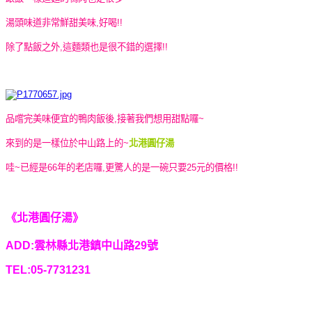
湯頭味道非常鮮甜美味,好喝!!
除了點飯之外,這麵類也是很不錯的選擇!!
品嚐完美味便宜的鴨肉飯後,接著我們想用甜點囉~
來到的是一樣位於中山路上的~
北港圓仔湯
哇~已經是66年的老店囉,更驚人的是一碗只要25元的價格!!
《北港圓仔湯》
ADD:雲林縣北港鎮中山路29號
TEL:05-7731231