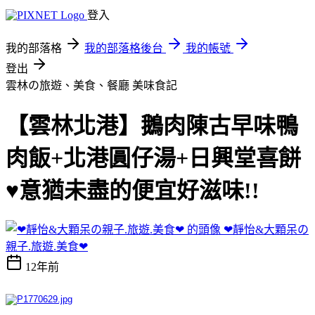
登入
我的部落格
我的部落格後台
我的帳號
登出
雲林の旅遊、美食、餐廳
美味食記
【雲林北港】鵝肉陳古早味鴨
肉飯+北港圓仔湯+日興堂喜餅
♥意猶未盡的便宜好滋味!!
❤靜怡&大顆呆の
親子.旅遊.美食❤
12年前