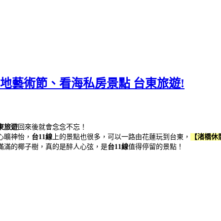
岸大地藝術節、看海私房景點 台東旅遊!
東旅遊
回來後就會念念不忘！
心曠神怡，
台11線
上的景點也很多，可以一路由花蓮玩到台東，
【渚橋休
滿滿的椰子樹，真的是醉人心弦，是
台11線
值得停留的景點！