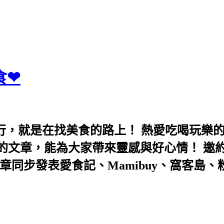
食❤
行，就是在找美食的路上！ 熱愛吃喝玩樂
能為大家帶來靈感與好心情！ 邀約eeooa031
團！ 文章同步發表愛食記、Mamibuy、窩客島、粉