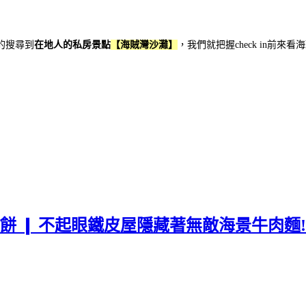
的搜尋到
在地人的私房景點
【海賊灣沙灘】
，我們就把握check in前
花餅 ❙ 不起眼鐵皮屋隱藏著無敵海景牛肉麵!