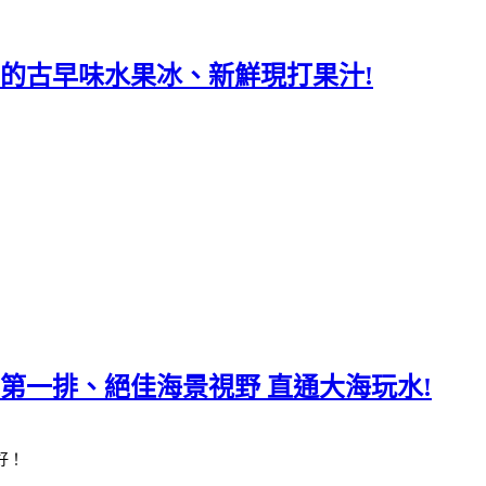
滿滿的古早味水果冰、新鮮現打果汁!
景第一排、絕佳海景視野 直通大海玩水!
好！