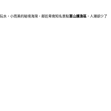
來看海玩水，小而美的秘境海灣，鄰近卑南知名景點
富山護漁區
，人潮卻少了