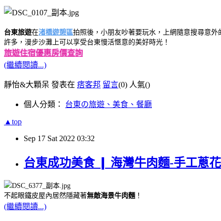
台東旅遊
在
渚橋遊憩區
拍照後，小朋友吵著要玩水，上網隨意搜尋意外
許多，漫步沙灘上可以享受台東慢活愜意的美好時光！
旅遊住宿優惠房價查詢
(繼續閱讀...)
靜怡&大顆呆 發表在
痞客邦
留言
(0)
人氣(
)
個人分類：
台東の旅遊、美食、餐廳
▲top
Sep
17
Sat
2022
03:32
台東成功美食 ❙ 海灣牛肉麵-手工蔥
不起眼鐵皮屋內居然隱藏著
無敵海景牛肉麵
！
(繼續閱讀...)