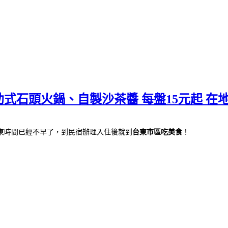
自助式石頭火鍋、自製沙茶醬 每盤15元起 
東時間已經不早了，到民宿辦理入住後就到
台東市區吃美食
！