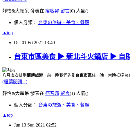
靜怡&大顆呆 發表在
痞客邦
留言
(0)
人氣(
)
個人分類：
台東の旅遊、美食、餐廳
▲top
Oct
01
Fri
2021
13:40
台東市區美食 ▶ 新北斗火鍋店 ▶ 
八月底安排到
蘭嶼旅遊
，前一晚我們先到
台東市區
住一晚，當晚抵達台
(繼續閱讀...)
靜怡&大顆呆 發表在
痞客邦
留言
(1)
人氣(
)
個人分類：
台東の旅遊、美食、餐廳
▲top
Jun
13
Sun
2021
02:52