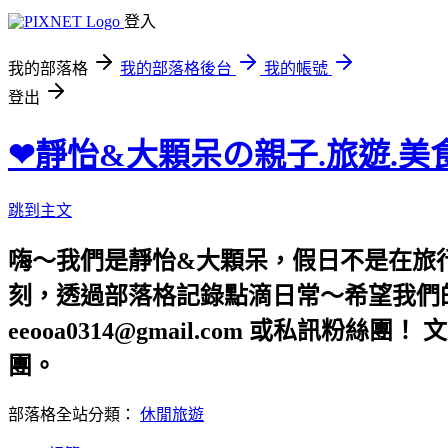
登入
我的部落格
我的部落格後台
我的帳號
登出
❤靜怡&大顆呆の親子.旅遊.美
跳到主文
嗨～我們是靜怡&大顆呆，假日不是在旅
刻，透過部落格記錄點滴日常～希望我們的文章，
eeooa0314@gmail.com 或私訊粉絲
團。
部落格全站分類：
休閒旅遊