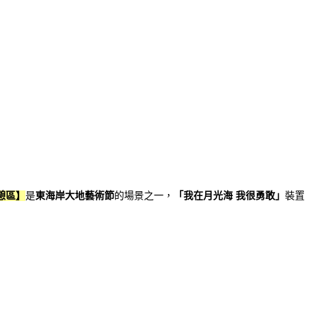
憩區】
是
東海岸大地藝術節
的場景之一，
「我在月光海 我很勇敢」
裝置