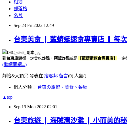
相簿
部落格
名片
Sep
23
Fri
2022
12:49
台東美食 ❙ 藍蜻蜓速食專賣店 ❙ 
到
台東旅遊
都一定會吃
炸雞
，
阿鋐炸雞
或是
【藍蜻蜓速食專賣店】
一定
(繼續閱讀...)
靜怡&大顆呆 發表在
痞客邦
留言
(0)
人氣(
)
個人分類：
台東の旅遊、美食、餐廳
▲top
Sep
19
Mon
2022
02:01
台東旅遊 ❙ 海賊灣沙灘 ❙ 小而美