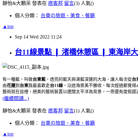
靜怡&大顆呆 發表在
痞客邦
留言
(3)
人氣(
)
個人分類：
台東の旅遊、美食、餐廳
▲top
Sep
14
Wed
2022
11:24
台11線景點 ❙ 渚橋休憩區 ❙ 東海
有一種藍，叫做
台東藍
，透亮的藍天與湛藍深邃的大海，讓人每次從
台
由
花蓮
到
台東
我最喜歡走
台11線
，沿途海景美不勝收，每次經過都覺得
藝術就在這裡，絕美的藝術裝置以遼闊太平洋為背景，一旁還有度假感
(繼續閱讀...)
靜怡&大顆呆 發表在
痞客邦
留言
(1)
人氣(
)
個人分類：
台東の旅遊、美食、餐廳
▲top