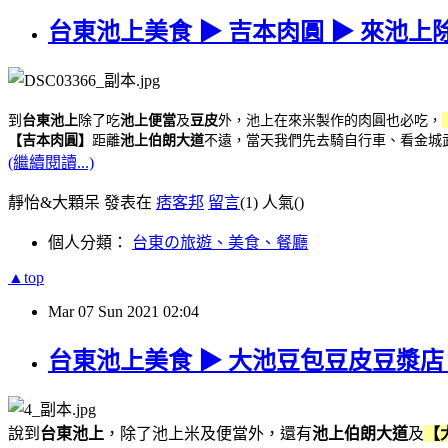
台東池上美食 ▶ 吉本肉圓 ▶ 來池
到
台東池上
除了吃
池上便當
及
豆皮
外，池上在來米製作的肉圓也必吃，
【吉本肉圓】
距離
池上伯朗大道
不遠，當天我們先去騎自行車、看金城
(繼續閱讀...)
靜怡&大顆呆 發表在
痞客邦
留言
(1)
人氣(
)
個人分類：
台東の旅遊、美食、餐廳
▲top
Mar
07
Sun
2021
02:04
台東池上美食 ▶ 大池豆包豆皮豆漿店
說到
台東池上
，除了池上米及便當外，還有
池上伯朗大道
及
【