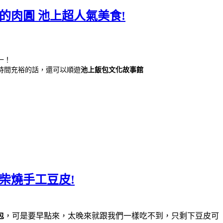
的肉圓 池上超人氣美食!
一！
時間充裕的話，還可以順遊
池上飯包文化故事館
柴燒手工豆皮!
包
，可是要早點來，太晚來就跟我們一樣吃不到，只剩下豆皮可