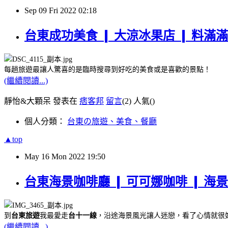
Sep
09
Fri
2022
02:18
台東成功美食 ❙ 大涼冰果店 ❙ 料
每趟旅遊最讓人驚喜的是臨時搜尋到好吃的美食或是喜歡的景點！
(繼續閱讀...)
靜怡&大顆呆 發表在
痞客邦
留言
(2)
人氣(
)
個人分類：
台東の旅遊、美食、餐廳
▲top
May
16
Mon
2022
19:50
台東海景咖啡廳 ❙ 可可娜咖啡 ❙ 海
到
台東旅遊
我最愛走
台十一線
，沿途海景風光讓人迷戀，看了心情就很
(繼續閱讀...)