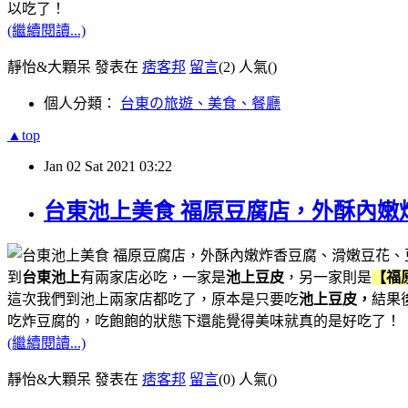
以吃了！
(繼續閱讀...)
靜怡&大顆呆 發表在
痞客邦
留言
(2)
人氣(
)
個人分類：
台東の旅遊、美食、餐廳
▲top
Jan
02
Sat
2021
03:22
台東池上美食 福原豆腐店，外酥內嫩
到
台東池上
有兩家店必吃，一家是
池上豆皮
，另一家則是
【福
這次我們到池上兩家店都吃了，原本是只要吃
池上豆皮，
結果
吃炸豆腐的，吃飽飽的狀態下還能覺得美味就真的是好吃了！
(繼續閱讀...)
靜怡&大顆呆 發表在
痞客邦
留言
(0)
人氣(
)