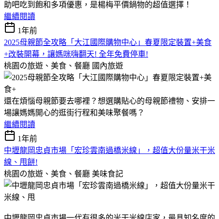
助吧吃到飽和多項優惠，是楊梅平價鍋物的超值選擇！
繼續閱讀
1年前
2025母親節全攻略「大江國際購物中心」春夏限定裝置+美食
+改裝開幕，讓媽咪嗨翻天! 全年免費停車!
桃園の旅遊、美食、餐廳
國內旅遊
還在煩惱母親節要去哪裡？想選購貼心的母親節禮物、安排一
場讓媽媽開心的逛街行程和美味聚餐嗎？
繼續閱讀
1年前
中壢龍岡忠貞市場「宏珍雲南過橋米線」，超值大份量米干米
線、甩餅!
桃園の旅遊、美食、餐廳
美味食記
中壢龍岡忠貞市場一代有很多的米干米線店家，最具知名度的