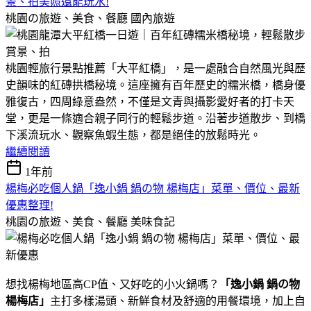
景、拍美照還能玩水!
桃園の旅遊、美食、餐廳
國內旅遊
桃園輕旅行景點推薦「大平紅橋」，是一處融合自然風光與歷
史韻味的紅磚拱橋秘境。這座擁有百年歷史的糯米橋，橋身優
雅復古，四周綠意盎然，不僅是文青與攝影愛好者的打卡天
堂，更是一條適合親子同行的輕鬆步道。沿著步道散步、到橋
下溪流玩水、觀察魚蝦生態，都是絕佳的放鬆時光。
繼續閱讀
1年前
楊梅必吃個人鍋「逸小鍋 鍋の物 楊梅店」菜單、價位、最新
優惠整理!
桃園の旅遊、美食、餐廳
美味食記
想找楊梅地區高CP值、又好吃的小火鍋嗎？
「逸小鍋 鍋の物
楊梅店」
主打多樣湯頭、新鮮食材及舒適的用餐環境，加上自