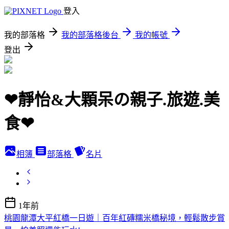
登入
我的部落格
我的部落格後台
我的帳號
登出
❤靜怡&大顆呆の親子.旅遊.美
食❤
相簿
部落格
名片
1年前
桃園龍潭大平紅橋一日遊｜百年紅磚糯米橋秘境，輕鬆散步賞