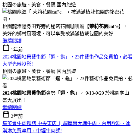
桃園の旅遊、美食、餐廳
國內旅遊
桃園龍潭隱身田野旁的秘密花園咖啡廳
【茉莉花園caf’e】
，
美好的鄉村風環境，可以享受被滿滿植栽包圍的美好
繼續閱讀
1年前
2024桃園地景藝術節「迴．龜」，23件藝術作品免費拍，必看
大型光雕投影!
桃園の旅遊、美食、餐廳
國內旅遊
2024桃園地景藝術節
強勢
「迴．龜」
， 9/13-9/29 於桃園龜山
盛大展出！
繼續閱讀
2年前
集英會牛肉麵館 中央東店 ❙ 超厚實大塊牛肉，內用飲料、冰
淇淋免費享用，中壢牛肉麵!