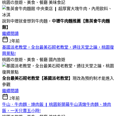
桃園の旅遊、美食、餐廳
美味食記
說到中壢就會想到牛肉麵，
中壢牛肉麵推薦【集英會牛肉麵
館】
繼續閱讀
2年前
基國派老教堂，全台最美石砌老教堂，通往天堂之鑰，桃園復
興景點!
桃園の旅遊、美食、餐廳
國內旅遊
全台最美石砌老教堂【基國派老教堂】
現改為預約制才能進入
參觀
繼續閱讀
2年前
牛山．牛肉麵．燒肉飯 ❙ 桃園新開幕牛山清燉牛肉麵、燒肉
飯，一天只賣五小時!