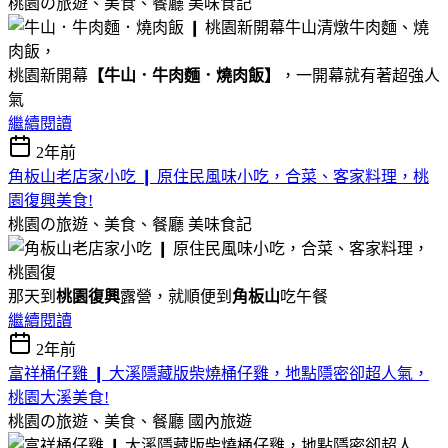
桃園の旅遊、美食、餐廳
美味食記
桃園新開幕
【牛山．牛肉麵．燒肉飯】
，一開幕就有著超強人
氣
繼續閱讀
2年前
角板山老店家小吃 ❙ 原住民風味小吃，合菜、客家料理，桃
園復興美食!
桃園の旅遊、美食、餐廳
美味食記
那天到
桃園復興
露營，就順便到
角板山
吃午餐
繼續閱讀
2年前
富祥桶仔雞 ❙ 大溪隱藏版柴燒桶仔雞，地點隱密卻超人氣，
桃園大溪美食!
桃園の旅遊、美食、餐廳
國內旅遊