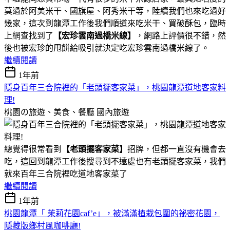
莫過於阿美米干、國旗屋、阿秀米干等，陸續我們也來吃過好
幾家，這次到龍潭工作後我們順道來吃米干、買破酥包，臨時
上網查找到了
【宏珍雲南過橋米線】
，網路上評價很不錯，然
後也被宏珍的甩餅給吸引就決定吃宏珍雲南過橋米線了。
繼續閱讀
1年前
隱身百年三合院裡的「老頭擺客家菜」，桃園龍潭道地客家料
理!
桃園の旅遊、美食、餐廳
國內旅遊
總覺得很常看到
【老頭擺客家菜】
招牌，但都一直沒有機會去
吃，這回到龍潭工作後搜尋到不遠處也有老頭擺客家菜，我們
就來百年三合院裡吃道地客家菜了
繼續閱讀
1年前
桃園龍潭「 茉莉花園caf’e」，被滿滿植栽包圍的祕密花園，
隱藏版鄉村風咖啡廳!