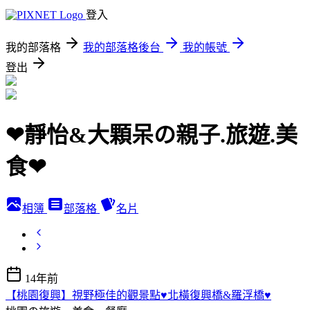
登入
我的部落格
我的部落格後台
我的帳號
登出
❤靜怡&大顆呆の親子.旅遊.美
食❤
相簿
部落格
名片
14年前
【桃園復興】視野極佳的觀景點♥北橫復興橋&羅浮橋♥