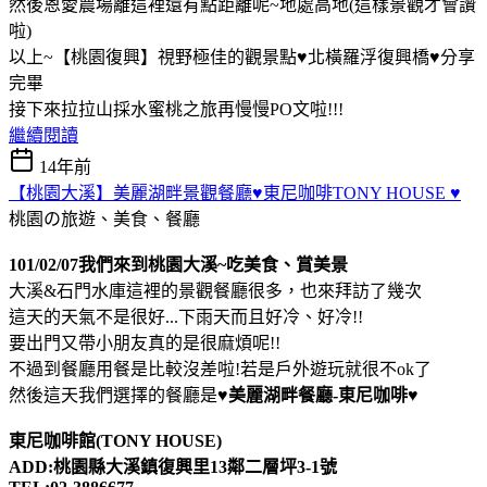
然後恩愛農場離這裡還有點距離呢~地處高地(這樣景觀才會讚
啦)
以上~【桃園復興】視野極佳的觀景點♥北橫羅浮復興橋♥分享
完畢
接下來拉拉山採水蜜桃之旅再慢慢PO文啦!!!
繼續閱讀
14年前
【桃園大溪】美麗湖畔景觀餐廳♥東尼咖啡TONY HOUSE ♥
桃園の旅遊、美食、餐廳
101/02/07我們來到桃園大溪~吃美食、賞美景
大溪&石門水庫這裡的景觀餐廳很多，也來拜訪了幾次
這天的天氣不是很好...下雨天而且好冷、好冷!!
要出門又帶小朋友真的是很麻煩呢!!
不過到餐廳用餐是比較沒差啦!若是戶外遊玩就很不ok了
然後這天我們選擇的餐廳是
♥美麗湖畔餐廳-東尼咖啡♥
東尼咖啡館(TONY HOUSE)
ADD:桃園縣大溪鎮復興里13鄰二層坪3-1號