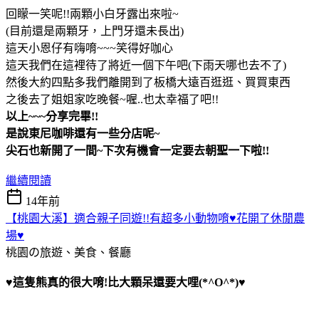
回矇一笑呢!!兩顆小白牙露出來啦~
(目前還是兩顆牙，上門牙還未長出)
這天小恩仔有嗨唷~~~笑得好咖心
這天我們在這裡待了將近一個下午吧(下雨天哪也去不了)
然後大約四點多我們離開到了板橋大遠百逛逛、買買東西
之後去了姐姐家吃晚餐~喔..也太幸福了吧!!
以上~~~分享完畢!!
是說東尼咖啡還有一些分店呢~
尖石也新開了一間~下次有機會一定要去朝聖一下啦!!
繼續閱讀
14年前
【桃園大溪】適合親子同遊!!有超多小動物唷♥花開了休閒農
場♥
桃園の旅遊、美食、餐廳
♥這隻熊真的很大唷!比大顆呆還要大哩(*^O^*)♥