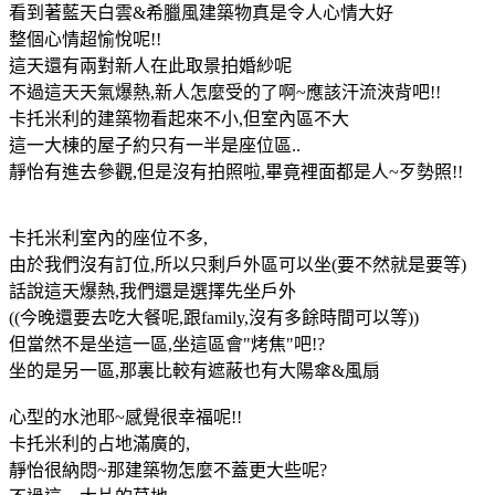
看到著藍天白雲&希臘風建築物真是令人心情大好
整個心情超愉悅呢!!
這天還有兩對新人在此取景拍婚紗呢
不過這天天氣爆熱,新人怎麼受的了啊~應該汗流浹背吧!!
卡托米利的建築物看起來不小,但室內區不大
這一大棟的屋子約只有一半是座位區..
靜怡有進去參觀,但是沒有拍照啦,畢竟裡面都是人~歹勢照!!
卡托米利室內的座位不多,
由於我們沒有訂位,所以只剩戶外區可以坐(要不然就是要等)
話說這天爆熱,我們還是選擇先坐戶外
((今晚還要去吃大餐呢,跟family,沒有多餘時間可以等))
但當然不是坐這一區,坐這區會"烤焦"吧!?
坐的是另一區,那裏比較有遮蔽也有大陽傘&風扇
心型的水池耶~感覺很幸福呢!!
卡托米利的占地滿廣的,
靜怡很納悶~那建築物怎麼不蓋更大些呢?