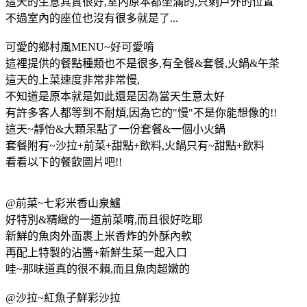
這天的生意其實很好,室內原本都坐滿的,只剩戶外的位置
不過室內的座位也沒有很多就是了...
可愛的鄉村風MENU~好可愛唷
這裡提供的餐點種類也不是很多,有全餐&套餐,火鍋&午茶
這天的上菜速度非常非常慢,
不知道是原本就是如此還是因為當天生意太好
有許多客人都等到不耐煩,因為它的"慢"不是你能想像的!!
這天~靜怡&大顆呆點了一份套餐&一個小火鍋
套餐附有~沙拉+前菜+甜點+飲料,火鍋只有~甜點+飲料
看看以下的餐飲圖片吧!!
@前菜~七彩米香山泉鱸
好特別&精緻的一道前菜唷,而且很好吃耶
新鮮的魚肉外面裹上米香炸的外酥內軟
再配上特製的沾醬+新鮮生菜一起入口
哇~那味道真的很不賴,而且魚肉超嫩的
@沙拉~紅魚子鮮彩沙拉