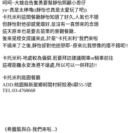
呵呵~大嫂自告奮勇要幫靜怡照顧小恩仔
ya~真是太棒嚕((靜怡也真是太愛玩了吧))
卡托米利這間餐廳靜怡知道了好久,人氣也不錯
但靜怡對他卻感覺還好,並沒有一直想來的念頭
這天原本也是要去苗栗的景觀餐廳..
後來是姪女提議來此,於是"卡托米利"我們來啦
不過來了之後,靜怡卻對他迷戀耶~原來比我想像的還不錯呢!!
卡托米利-地處較為偏僻,若要拜訪建議開車or騎車前往
這裡距離永安漁港不遠處,所以可以一併拜訪!!
卡托米利庭園餐廳
ADD:桃園縣新屋鄉蚵間村蚵殼港6鄰55-5號
TEL:03-4768668
《希臘藍與白-我們來啦...》