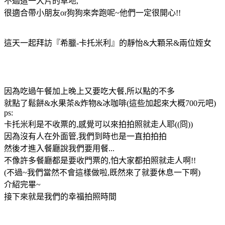
不過這一大片的草地,
很適合帶小朋友or狗狗來奔跑呢~他們一定很開心!!
這天一起拜訪『希臘-卡托米利』的靜怡&大顆呆&兩位姪女
因為吃過午餐加上晚上又要吃大餐,所以點的不多
就點了鬆餅&水果茶&炸物&冰咖啡(這些加起來大概700元吧)
ps:
卡托米利是不收票的,感覺可以來拍拍照就走人耶((冏))
因為沒有人在外面管,我們到時也是一直拍拍拍
然後才進入餐廳說我們要用餐...
不像許多餐廳都是要收門票的,怕大家都拍照就走人啊!!
(不過~我們當然不會這樣做啦,既然來了就要休息一下啊)
介紹完畢~
接下來就是我們的幸福拍照時間