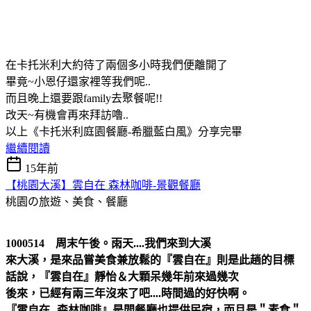
在卡托米利大約待了兩個多小時我們便離開了
畢竟~小恩仔還家裡等我們呢..
而且晚上還要跟family去聚餐呢!!
改天~有機會再來拜訪嚕..
以上《卡托米利庭園餐廳-希臘藍白風》分享完畢
繼續閱讀
15年前
【桃園大溪】雲自在 森林咖啡-景觀餐廳
桃園の旅遊、美食、餐廳
1000514 周末午後。雨天....我們來到大溪
來大溪，是來品嘗美食兼放鬆的『雲自在』則是此趟的目標
話說，『雲自在』靜怡＆大顆呆幾年前來過幾次
後來，已經有兩三年沒來了吧....時間過的好快啊。
『雲自在--森林咖啡』是間餐廳也提供民宿，而且是＂素食＂