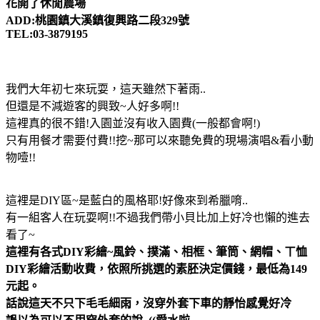
花開了休閒農場
ADD:桃園鎮大溪鎮復興路二段329號
TEL:03-3879195
我們大年初七來玩耍，這天雖然下著雨..
但還是不減遊客的興致~人好多啊!!
這裡真的很不錯!入園並沒有收入園費(一般都會啊!)
只有用餐才需要付費!!挖~那可以來聽免費的現場演唱&看小動
物噎!!
這裡是DIY區~是藍白的風格耶!好像來到希臘唷..
有一組客人在玩耍啊!!不過我們帶小貝比加上好冷也懶的進去
看了~
這裡有各式DIY彩繪~風鈴、撲滿、相框、筆筒、網帽、ㄒ恤
DIY彩繪活動收費，依照所挑選的素胚決定價錢，最低為149
元起。
話說這天不只下毛毛細雨，沒穿外套下車的靜怡感覺好冷