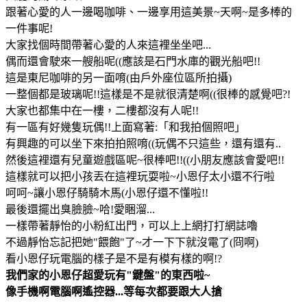
跟著心愛的人一邊喝咖啡、一邊享用這美景~天啊~是多棒的
一件事呢!
大家找個時間帶著心愛的人來這裡坐坐吧...
偶而還會駛來一艘船呢((應該是石門水庫的觀光船吧!!
這是東尼咖啡的另一面唷(由戶外座位區所拍攝)
一整個都是玻璃呢!!這樣是不是就很清楚啊((很棒的感覺吧?!
大家也都集中在一樓，二樓都沒有人呢!!
有一區有好幾隻玩偶!!上面寫著:「和我拍個照吧」
有興趣的可以坐下來拍拍照唷((玩偶不只這些，還有還有..
然後這裡還有兒童遊戲區呢~很棒吧!!((小朋友應該會愛吧!!
這樣就可以把小孩丟在這裡玩耍啦~小恩仔太小還不行啦
呵呵~讓小恩仔騎騎木馬(小恩仔還不懂啦!!
最後還擺出臭臉臉~哈!愛睏溜...
一樣帶著靜怡的小粉紅出門，可以上上網打打網誌嚕
不過靜怡忘記把她"餵飽"了~才一下下就沒電了(冏啊)
看小恩仔玩電腦的樣子是不是有模有樣的啊!?
我們家的小恩仔超愛玩有"鍵盤"的東西啦~
像手機啊電腦啊遙控器...等每次都要跟大人搶