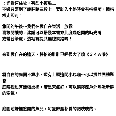
﹝光看這住址，有些小複雜....
不過只要到了康莊路三段上，要駛入小路時會有指標唷，循指
標走即可﹞
悠閒的午後～我們在雲自在樂活 放鬆
喜歡閱讀的，建議可以帶幾本書來此度過悠閒的時光唷
或帶台筆電，這裡有提共無線網路唷！
來到雲自在的這天，靜怡的肚肚已經很大了唷《３４ｗ嚕》
雲自在的庭園不算小，還有上頭這間小包廂～可以提共團體聚
會
庭院裡也有幾張桌椅，若是天氣好，可以選擇座戶外呼吸新鮮
的空氣。
庭園池塘裡悠閒的魚兒，每隻錦鯉都養的肥吱吱的。