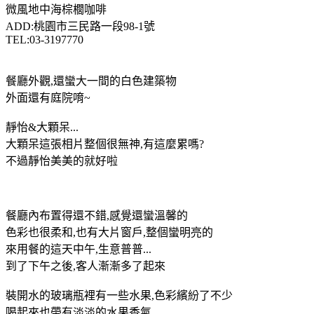
微風地中海棕櫚咖啡
ADD:桃園市三民路一段98-1號
TEL:03-3197770
餐廳外觀,還蠻大一間的白色建築物
外面還有庭院唷~
靜怡&大顆呆...
大顆呆這張相片整個很無神,有這麼累嗎?
不過靜怡美美的就好啦
餐廳內布置得還不錯,感覺還蠻溫馨的
色彩也很柔和,也有大片窗戶,整個蠻明亮的
來用餐的這天中午,生意普普...
到了下午之後,客人漸漸多了起來
裝開水的玻璃瓶裡有一些水果,色彩繽紛了不少
喝起來也帶有淡淡的水果香氣