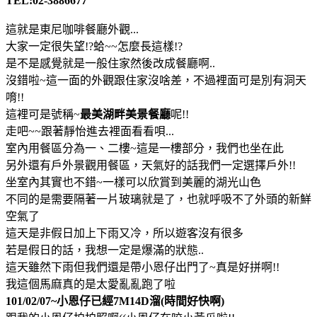
TEL:02-3886677
這就是東尼咖啡餐廳外觀...
大家一定很失望!?蛤~~怎麼長這樣!?
是不是感覺就是一般住家然後改成餐廳啊..
沒錯啦~這一面的外觀跟住家沒啥差，不過裡面可是別有洞天
唷!!
這裡可是號稱~
最美湖畔美景餐廳
呢!!
走吧~~跟著靜怡進去裡面看看唄...
室內用餐區分為一、二樓~這是一樓部分，我們也坐在此
另外還有戶外景觀用餐區，天氣好的話我們一定選擇戶外!!
坐室內其實也不錯~一樣可以欣賞到美麗的湖光山色
不同的是需要隔著一片玻璃就是了，也就呼吸不了外頭的新鮮
空氣了
這天是非假日加上下雨又冷，所以遊客沒有很多
若是假日的話，我想一定是爆滿的狀態..
這天雖然下雨但我們還是帶小恩仔出門了~真是好拼啊!!
我這個馬麻真的是太愛亂亂跑了啦
101/02/07~小恩仔已經7M14D溜(時間好快啊)