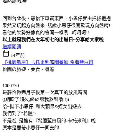
喝熱熱的湯!
回到台北後，靜怡下車買東西，小恩仔就由把拔抱抱
果然又玩起方向盤來~話說小恩仔很喜歡玩方向盤唷!!
看他的架勢好像真的會開一樣咧...呵呵呵!!
以上就是我們在大年初七的出遊日~分享給大家啦
繼續閱讀
14年前
【桃園新屋】卡托米利庭園餐廳-希臘藍白風
桃園の旅遊、美食、餐廳
1000730
是靜怡做完月子後第一次真正的放風時間
((期盼了超久,終於讓我熬到嚕!!))
哈~拋下小恩仔..和大顆呆&姪女出遊去
我們到了"希臘"~
不是啦..是擁有『希臘藍白風的-卡托米利』啦
原本是要帶小恩仔一同去的..