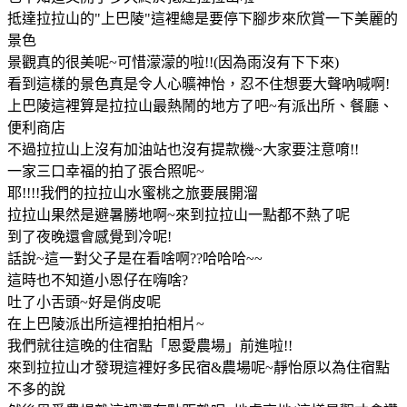
抵達拉拉山的"上巴陵"這裡總是要停下腳步來欣賞一下美麗的
景色
景觀真的很美呢~可惜濛濛的啦!!(因為雨沒有下下來)
看到這樣的景色真是令人心曠神怡，忍不住想要大聲吶喊啊!
上巴陵這裡算是拉拉山最熱鬧的地方了吧~有派出所、餐廳、
便利商店
不過拉拉山上沒有加油站也沒有提款機~大家要注意唷!!
一家三口幸福的拍了張合照呢~
耶!!!!我們的拉拉山水蜜桃之旅要展開溜
拉拉山果然是避暑勝地啊~來到拉拉山一點都不熱了呢
到了夜晚還會感覺到冷呢!
話說~這一對父子是在看啥啊??哈哈哈~~
這時也不知道小恩仔在嗨啥?
吐了小舌頭~好是俏皮呢
在上巴陵派出所這裡拍拍相片~
我們就往這晚的住宿點「恩愛農場」前進啦!!
來到拉拉山才發現這裡好多民宿&農場呢~靜怡原以為住宿點
不多的說