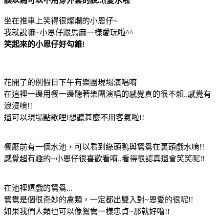
誤以為可以不用穿外套的說..((愛水啦
坐在推車上笑得很燦爛的小恩仔~
我就說嘛~小恩仔跟馬麻一樣愛玩啦^^
笑起來的小恩仔好勾錐!
花開了的例假日下午有樂團現場演唱唷
在這裡一邊用餐一邊聽著樂團演唱的感覺真的很不賴..感覺有
浪漫唷!!
還可以現場點歌哩!想聽甚麼不用客氣啦!!
餐廳前有一個水池，可以看到綠頭鴨與鴛鴦在裏頭戲水唷!!
感覺超有趣的~小恩仔很喜歡看唷..看得很認真還會笑笑呢!!
在池裡嬉戲的鴛鴦...
鴛鴦是個很奇妙的禽類，一定都出雙入對~恩愛的很呢!!
如果我們人類也可以像鴛鴦一樣忠貞~那就好嚕!!