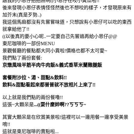
跟我的小恩仔拍拍照啊((小恩仔在咬小黃瓜啦!!
後來發現小恩仔表情怪怪然後也不想咬的樣子，才發現原來有
加芥末(真是歹勢..)
我這個馬麻都沒有先嘗嘗味道，只想說有小恩仔可以吃的東西
就拿給他了!!
((以後真的要小心呢..一定要自己先嘗過再給小恩仔@@
東尼咖啡的一部份MENU
景觀餐廳的餐點都大同小異啦!價格也都不太可愛~
我們點了兩份套餐:
京燉風味半筋半肉牛肉飯&義式香草米蘭雞腿飯
套餐附沙拉、湯、甜點&飲料!!
飲料&甜點看起來都普普就不放相片上來了!!
以上就是我們點的兩份餐嚕!!
這張~大顆呆是
...((耍什麼帥啊??ㄎㄎㄎ~
其實大顆呆是在欣賞美景啦!這裡可以一邊用餐一邊享受美景
唷!!
這就是東尼咖啡的賣點啦...