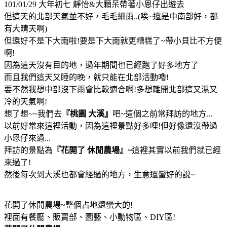
101/01/29 大年初七 靜怡&大顆呆帶著小恩仔出遊去
但這天的北部天氣並不好，毛毛細雨..(唉~還是中南部好，都
有大晴天啊)
但還好不是下大雨啦!要是下大雨就更糟糕了~帶小貝比不方便
啊!
因為這天沒有目的地，過年期間也已經跑了好多地方了
而且我們這天又睡的晚，就只能在北部活動嚕!
要不然我想中部沒下雨會比較適合啊!多想離開北部這又濕又
冷的天氣啊!
想了想~~我們去
『桃園 大溪』
吧~這個之前常拜訪的地方...
以前好常來這裡活動，因為這裡景點好多哩!但好像還沒帶過
小恩仔來過...
拜訪的景點為
『花開了 休閒農場』~
這裡其實以前我們就已經
來過了!
然後每次到大溪也都會經過的地方，生意還蠻好的說~
花開了休閒農場~整個占地還蠻大的!
裡面有餐廳、販賣部、園藝、小動物區、DIY區!