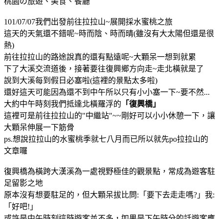
桃園の旅遊、美食、餐廳
101/07/07我們出發前往拉拉山~展開採水蜜桃之旅
這天的天氣還不錯呢~時而陰、時而晴(雖沒有大太陽但還是很
熱)
前往拉拉山的路途說真的還有點遠呢~大顆呆一想到就累
下了大溪交流道後，接著要往復興鄉方向走~走北橫就是了
說到大溪每到假日必塞啦(這裡的景點太多啦)
還好這天可能因為還不到中午所以只有小小塞一下~要不然...
大約中午時刻我們抵達北橫羅浮的
「復興橋」
這裡可是前往拉拉山的"中繼站"~~剛好可以小小休憩一下，讓
大顆呆伸展一下筋骨
ps.想說拉拉山的水蜜桃季就七八月而已所以就先po拉拉山的
文章囉
復興橋為橫跨大漢溪為一處視野極佳的觀景點，常成為遊客駐
足留影之地
原本沒有想要駐足的，但大顆呆拔比問:「要下去走走嗎?」我:
「好吧!」
或許是中午時刻這時遊客並不多，如果是下午時分的話遊客應