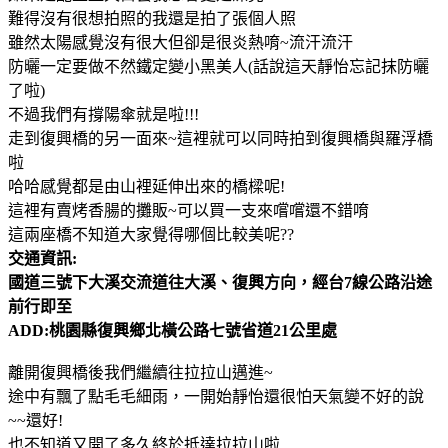
難得沒有很想拍照的我還是拍了張個人照
雖然太陽感覺沒有很大但卻是很炎熱唷~流汗流汗
防曬一定要做不然鐵定變小黑美人(話說這天靜怡忘記抹防曬
了啦)
不過我們有撐陽傘就是啦!!!
走到復興橋的另一面來~這裡就可以同時拍到復興橋與羅浮橋
啦
哈哈感覺都是由山裡延伸出來的橋樑呢!
這裡有賣烤香腸的攤販~可以買一支來嚐嚐還不錯唷
這兩座橋不知道大家覺得哪個比較美呢??
交通資訊:
國道三號下大溪交流道往大溪、復興方向，經台7線公路沿途
前行即至
ADD:桃園縣復興鄉北橫公路七號省道21公里處
離開復興橋後我們繼續往拉拉山邁進~
途中有飄了點毛毛細雨，一開始靜怡還很怕天氣變不好的說
~~還好!
也不知道又開了多久終於抵達拉拉山啦