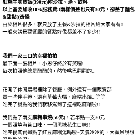
紅燒牛肋煲飯(390元)附沙拉、湯、飲料
以上需要加收10%服務費!!兩樣價差也只有30元，卻差了麵包
&甜點((奇怪
由於相片很多，就只放了主餐&沙拉的相片給大家看看!!
一般來講景觀餐廳的餐點好像都差不了多少!!
我們一家三口的幸福拍拍
最下面一張相片，小恩仔終於有笑哩!
每次拍照他總是酷酷的，然後嘴巴翹翹的...
花開了休閒農場裡除了餐廳，例外還有一個販賣部
賣一些伴手禮、還有草莓大幅、麻糬串燒...等等
吃完了餐點的我們就移駕到了這裡吃麻糬啦!!
我們點了兩支
麻糬串燒(50元)，
若單點一支30元
一個照燒海苔口味、一個黑糖花生口味!!
吃完後其實還點了紅豆麻糬湯喝啦~天氣冷冷的，大顆呆說想