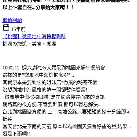
在雲自在我們待到下午五點左右，便離開前往家樂福購物啦
以上～雲自在...分享給大家唷！！
繼續閱讀
15年前
【桃園】微風地中海棕櫚咖啡
桃園の旅遊、美食、餐廳
1000212 週六,靜怡&大顆呆到桃園來場午餐約會
選擇的是"微風地中海棕櫚咖啡"...
其實原本是要到它的姐妹店"微風的秘密花園"
沒想到地中海風格的這一間卻暫停營業!!
"微風地中海棕櫚咖啡"是在網路搜尋而來的資訊
網路真的很方便,不管要幹麻,都可以輕易解決....
台北到桃園蠻方便的,上了高速公路只要短短的幾十分鐘即可
抵達
當天台北是下雨的天氣,原本以為桃園天氣會好些的說,結果...
還是下雨啊!!