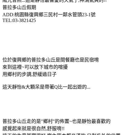
陽光普照...這是靜怡最喜愛的天氣了,神清氣爽的!!
普拉多山丘假期
ADD:桃園縣復興鄉三民村一鄰水管頭23-1號
TEL:03-3821425
位於復興鄉的普拉多山丘是間餐廳也是民宿唷
來到這裡~可以放下城市的喧擾
用鄉村的步調,舒緩過日子
這天靜怡&大顆呆是帶著Q比一起出遊的...
普拉多山丘走的是"鄉村"的佈置~也是靜怡最喜歡的
感覺起來就是很自然,舒服唷!!