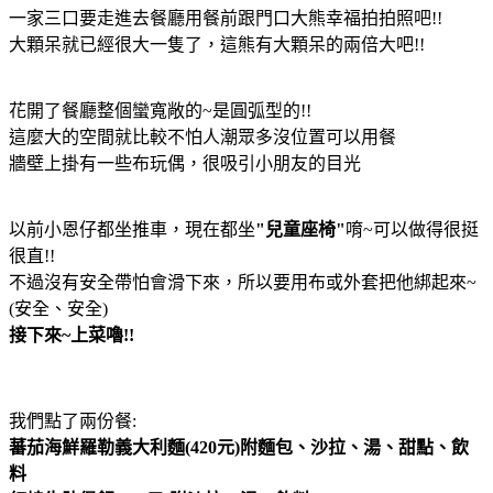
一家三口要走進去餐廳用餐前跟門口大熊幸福拍拍照吧!!
大顆呆就已經很大一隻了，這熊有大顆呆的兩倍大吧!!
花開了餐廳整個蠻寬敞的~是圓弧型的!!
這麼大的空間就比較不怕人潮眾多沒位置可以用餐
牆壁上掛有一些布玩偶，很吸引小朋友的目光
以前小恩仔都坐推車，現在都坐
"兒童座椅"
唷~可以做得很挺
很直!!
不過沒有安全帶怕會滑下來，所以要用布或外套把他綁起來~
(安全、安全)
接下來~上菜嚕!!
我們點了兩份餐:
蕃茄海鮮羅勒義大利麵(420元)附麵包、沙拉、湯、甜點、飲
料