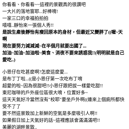
你看看、你看看~~這裡的景觀真的很讚吧
一大片的落地窗耶...好棒唷!
一家三口的幸福拍拍拍
嘻嘻..靜怡來一張個人秀!!
是說生產後靜怡有瘦回原本的身材，但最近又變胖了((喔~天
啊
現在要努力減減減~在半個月就要出國了...
加油~加油~加油啦~美食、消夜不要來誘惑我!!(明明就是自己
愛吃..)
小恩仔在吃甚麼啊?怎麼這麼愛...
是布丁丁啦...((是小恩仔第一次吃布丁唷
超愛的啦~因為很甜吧!!小恩仔跟把拔一樣愛吃甜!!
東尼咖啡的戶外座位區很大唷，位置好多~
這天天氣好冷當然沒有"校耶"要坐戶外啊((連來上個廁所都快
受不了了
要不然這景致加上新鮮的空氣是多麼吸引人啊!!
如果假日加上天氣好的話~這裡應該會滿滿滿吧!!
美麗的湖畔景致..