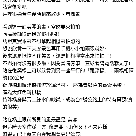
該會很多吧
這裡很適合午後時刻來散步、看風景
看到這一面美麗的畫，當然要來拍拍
哈這樣顯得靜怡好渺小呢!!
話說其實本來不想拿起相機來拍照的
想說欣賞一下美麗景色再用手機小小拍兩張就好~
後來還是抵擋不住美景，還是把相機拿出來拍拍了!
不過拍得沒有很多啦，因為當時有事一直顧著講電話就是了!
站在復興橋上可以欣賞到另一座平行的「羅浮橋」，兩橋相隔
約100公尺
復興橋和羅浮橋都位於羅浮村~一座為青綠色的鐵索弔橋，一
座為大紅色鋼拱橋
特殊橋身與青山綠水的映襯，成為台7號公路上的特有景觀(真
的很美)
站在橋上眼前所見的風景盡是"美麗"
但這時天空佈滿了雲~像是要下雨但又下不來這樣
如果是配上藍天白雲我想會更是漂亮!