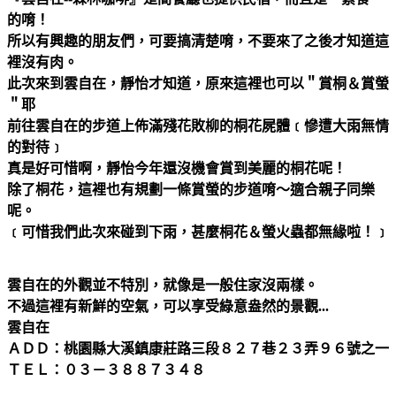
的唷！
所以有興趣的朋友們，可要搞清楚唷，不要來了之後才知道這
裡沒有肉。
此次來到雲自在，靜怡才知道，原來這裡也可以＂賞桐＆賞螢
＂耶
前往雲自在的步道上佈滿殘花敗柳的桐花屍體﹝慘遭大雨無情
的對待﹞
真是好可惜啊，靜怡今年還沒機會賞到美麗的桐花呢！
除了桐花，這裡也有規劃一條賞螢的步道唷～適合親子同樂
呢。
﹝可惜我們此次來碰到下雨，甚麼桐花＆螢火蟲都無緣啦！﹞
雲自在的外觀並不特別，就像是一般住家沒兩樣。
不過這裡有新鮮的空氣，可以享受綠意盎然的景觀...
雲自在
ＡＤＤ：桃園縣大溪鎮康莊路三段８２７巷２３弄９６號之一
ＴＥＬ：０３－３８８７３４８