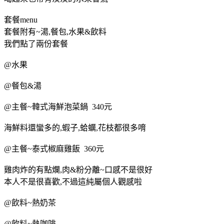
套餐menu
套餐附有~湯,餐包,水果&飲料
我們點了兩份套餐
@水果
@餐包&湯
@主餐~韓式海鮮泡菜鍋 340元
海鮮料還蠻多的,蝦子,蛤蠣,花枝都很多唷
@主餐~泰式椒麻雞飯 360元
雞肉炸的有點爛,肉&粉分離~口感不是很好
本人不是很喜歡,不過這純屬個人觀感啦
@飲料~熱奶茶
@飲料~熱咖啡