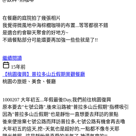
在餐廳的庭院拍了幾張相片
我覺得微風地中海棕櫚咖啡的布置...等等都很不錯
是適合約會聊天聚會的好地方~
不過餐點部分可能還要再加強一些些就是了!!
繼續閱讀
15年前
【桃園復興】普拉多山丘假期景觀餐廳
桃園の旅遊、美食、餐廳
1000207 大年初五...年假最後Day,我們前往桃園復興
原本要去"七號公路",後來沿路被"普拉多山丘假期"指標吸引
因為"普拉多山丘假期"也是靜怡一直想要去拜訪的景點
後來便捨棄七號公路而拜訪普拉多,七號公路有機會再去嚕
大年初五的這天,挖~天氣也是超好的,一點都不像冬天耶