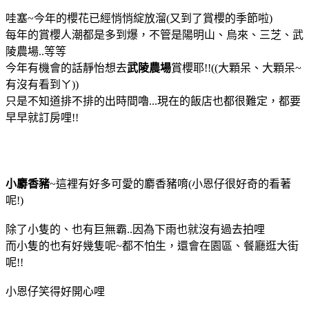
哇塞~今年的櫻花已經悄悄綻放溜(又到了賞櫻的季節啦)
每年的賞櫻人潮都是多到爆，不管是陽明山、烏來、三芝、武
陵農場..等等
今年有機會的話靜怡想去
武陵農場
賞櫻耶!!((大顆呆、大顆呆~
有沒有看到ㄚ))
只是不知道排不排的出時間嚕...現在的飯店也都很難定，都要
早早就訂房哩!!
小麝香豬
~這裡有好多可愛的麝香豬唷(小恩仔很好奇的看著
呢!)
除了小隻的、也有巨無霸..因為下雨也就沒有過去拍哩
而小隻的也有好幾隻呢~都不怕生，還會在園區、餐廳逛大街
呢!!
小恩仔笑得好開心哩