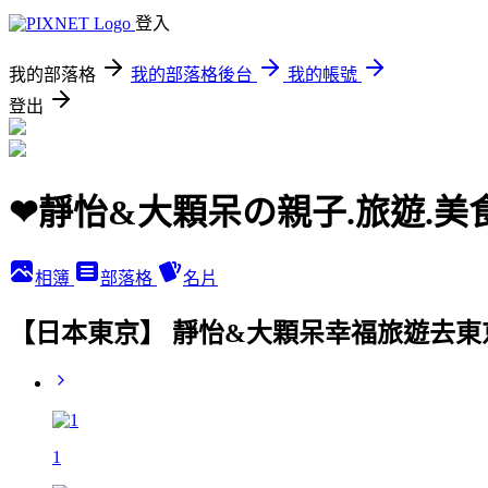
登入
我的部落格
我的部落格後台
我的帳號
登出
❤靜怡&大顆呆の親子.旅遊.美
相簿
部落格
名片
【日本東京】 靜怡&大顆呆幸福旅遊去東京
1