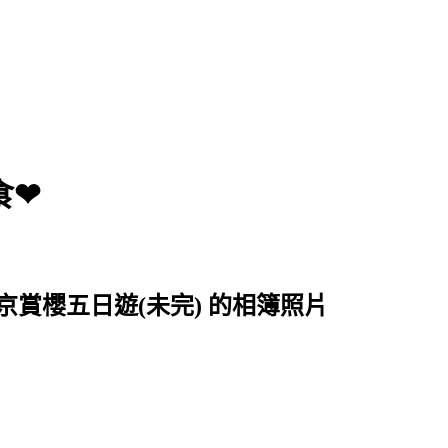
食❤
賞櫻五日遊(未完) 的相簿照片