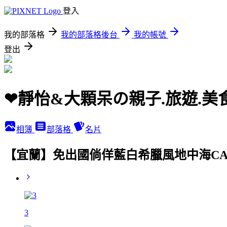
登入
我的部落格
我的部落格後台
我的帳號
登出
❤靜怡&大顆呆の親子.旅遊.美
相簿
部落格
名片
【宜蘭】免出國倘佯藍白希臘風地中海CA
3