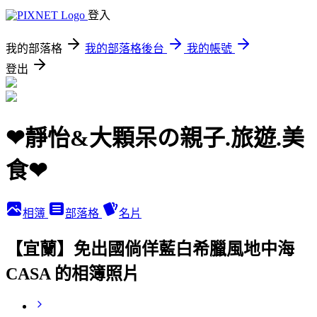
登入
我的部落格
我的部落格後台
我的帳號
登出
❤靜怡&大顆呆の親子.旅遊.美
食❤
相簿
部落格
名片
【宜蘭】免出國倘佯藍白希臘風地中海
CASA 的相簿照片