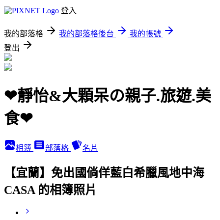
登入
我的部落格
我的部落格後台
我的帳號
登出
❤靜怡&大顆呆の親子.旅遊.美
食❤
相簿
部落格
名片
【宜蘭】免出國倘佯藍白希臘風地中海
CASA 的相簿照片