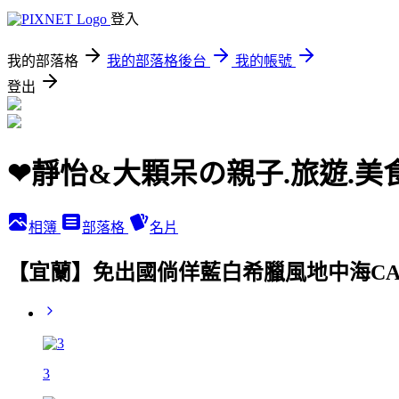
登入
我的部落格
我的部落格後台
我的帳號
登出
❤靜怡&大顆呆の親子.旅遊.美
相簿
部落格
名片
【宜蘭】免出國倘佯藍白希臘風地中海CA
3